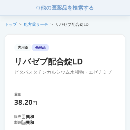
他の医薬品を検索する
トップ
>
処方薬サーチ
>
リバゼブ配合錠LD
内用薬
先発品
リバゼブ配合錠LD
ピタバスタチンカルシウム水和物・エゼチミブ
薬価
38.20
円
興和
販売
興和
製造