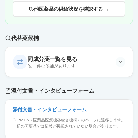
他医薬品の供給状況を確認する →
代替薬候補
同成分薬一覧を見る
他 1 件の候補があります
リバゼブ配合錠HD
通常出荷
添付文書・インタビューフォーム
薬価
48.80 円
添付文書・インタビューフォーム
※ PMDA（医薬品医療機器総合機構）のページに遷移します。
一部の医薬品では情報が掲載されていない場合があります。