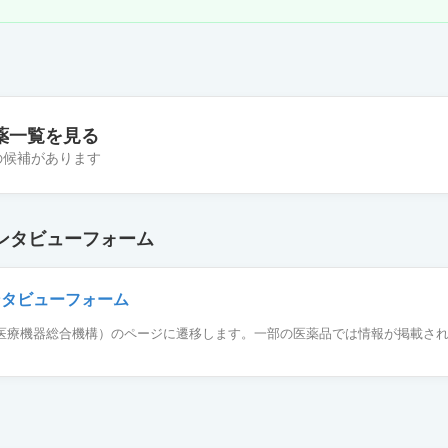
薬一覧を見る
件の候補があります
D錠75mg「武田テバ」
ンタビューフォーム
錠75mg「YD」
ンタビューフォーム
薬品医療機器総合機構）のページに遷移します。一部の医薬品では情報が掲載さ
D錠75mg「アメル」