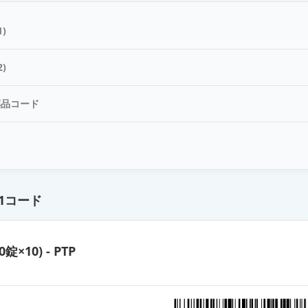
錠75mg「JG」
)
D錠75mg「杏林」
)
薬品コード
錠75mg「NPI」
ド
プセル75mg「サワイ」
1コード
D錠75mg「明治」
0錠×10) - PTP
錠75mg「KMP」