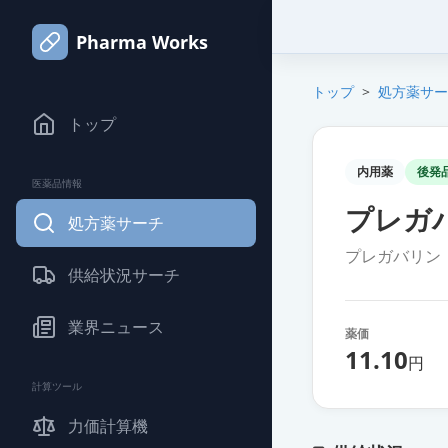
Pharma Works
トップ
>
処方薬サー
トップ
内用薬
後発
医薬品情報
プレガ
処方薬サーチ
プレガバリン
供給状況サーチ
業界ニュース
薬価
11.10
円
計算ツール
力価計算機