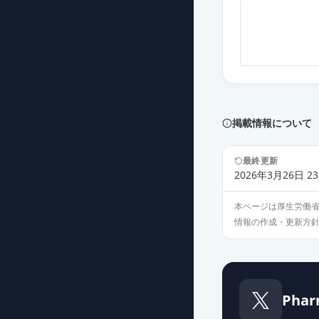
プレガバリンO
薬価
16.10 円
プレガバリンO
薬価
16.10 円
プレガバリンカ
掲載情報について
薬価
16.10 円
最終更新
プレガバリンO
2026年3月26日 23
薬価
16.10 円
本ページは厚生労働
情報の作成・更新方
プレガバリンO
薬価
16.10 円
プレガバリンOD
Phar
薬価
16.10 円