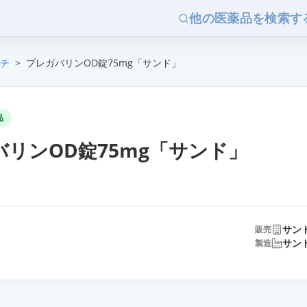
他の医薬品を検索す
チ
>
プレガバリンOD錠75mg「サンド」
品
バリンOD錠75mg「サンド」
サン
販売
サン
製造