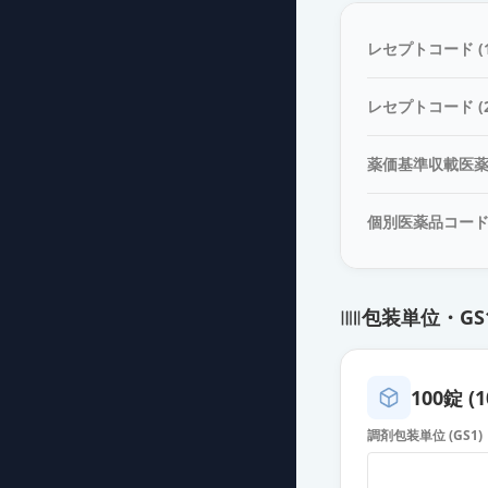
プレガバリンOD
薬価
11.10 円
レセプトコード (1
プレガバリンO
レセプトコード (2
薬価
11.10 円
薬価基準収載医
プレガバリンOD
薬価
11.10 円
個別医薬品コー
プレガバリンカ
薬価
16.10 円
包装単位・GS
プレガバリンO
薬価
16.10 円
100錠 (1
プレガバリンOD
調剤包装単位 (GS1)
薬価
16.10 円