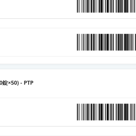
錠75mg「TCK」
プセル75mg「トーワ」
錠75mg「ZE」
D錠75mg「サワイ」
0錠×50) - PTP
錠75mg「DSEP」
D錠75mg「フェルゼン」