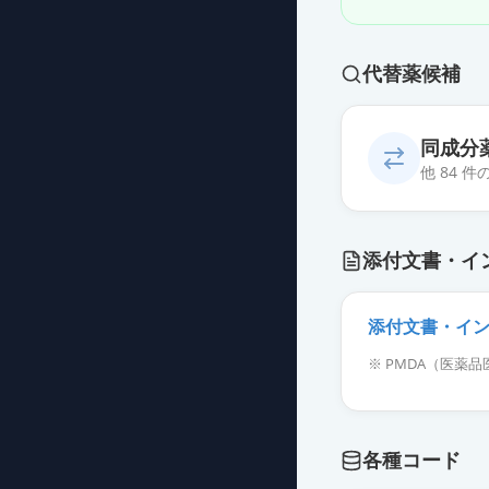
代替薬候補
同成分
他 84 
プレガバリンO
添付文書・イ
薬価
11.10 円
プレガバリンOD
添付文書・イ
薬価
11.10 円
※ PMDA（医
プレガバリンO
薬価
11.10 円
各種コード