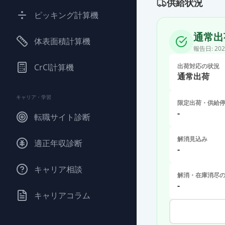
供給状況
ピッキング計算機
通常出
体表面積計算機
報告日:
202
CrCl計算機
出荷対応の状況
通常出荷
キャリア・学習
限定出荷・供給
-
転職サイト診断
解消見込み
適正年収診断
-
キャリア相談
解消・在庫消尽
-
キャリアコラム