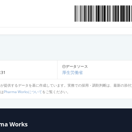
D錠75mg「オーハラ」
D錠75mg「三笠」
プセル75mg「日医工」
データソース
D錠75mg「科研」
:31
厚生労働省
省が提供するデータを基に作成しています。実務での採用・調剤判断は、最新の添付
針は
Pharma Worksについて
をご覧ください。
D錠75mg「ケミファ」
錠75mg「VTRS」
ma Works