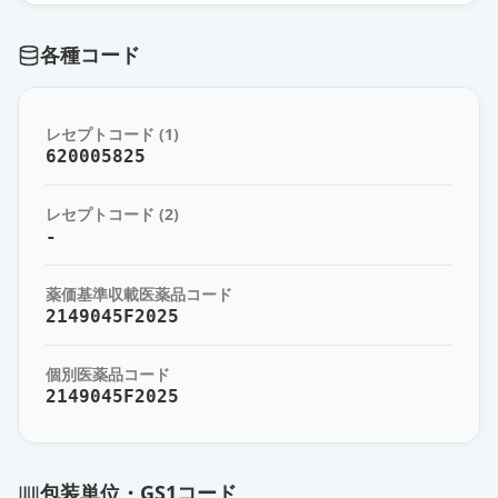
薬価
17.90 円
各種コード
エプレレノン錠100mg「杏林」
通常出荷
薬価
35.00 円
レセプトコード (1)
セララ錠100mg
620005825
通常出荷
薬価
60.90 円
レセプトコード (2)
-
薬価基準収載医薬品コード
2149045F2025
個別医薬品コード
2149045F2025
包装単位・GS1コード