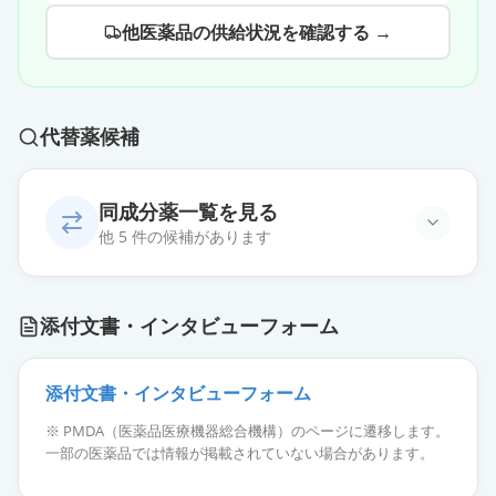
他医薬品の供給状況を確認する →
代替薬候補
同成分薬一覧を見る
他 5 件の候補があります
エプレレノン錠50mg「杏林」
通常出荷
添付文書・インタビューフォーム
薬価
18.40 円
エプレレノン錠25mg「杏林」
添付文書・インタビューフォーム
通常出荷
薬価
10.80 円
※ PMDA（医薬品医療機器総合機構）のページに遷移します。
一部の医薬品では情報が掲載されていない場合があります。
セララ錠25mg
通常出荷