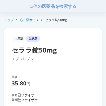
他の医薬品を検索する
トップ
>
処方薬サーチ
>
セララ錠50mg
内用薬
先発品
セララ錠50mg
エプレレノン
薬価
35.80
円
ファイザー
販売
ファイザー
製造