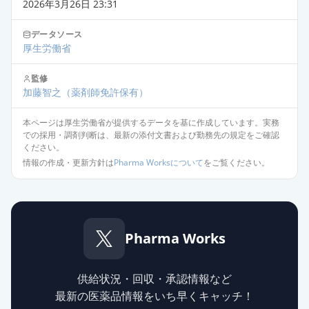
2026年3月26日 23:31
データソース
厚生労働省
監修
加藤智之
（薬剤師免許保有）
本ページは厚生労働省が提供するデータを基に作成しています。実務
での採用・調剤判断は、最新の添付文書および勤務先の規定をご確認
ください。
情報の作成・更新方針は
Pharma Worksについて
をご覧ください。
Pharma Works
供給状況・回収・承認情報など
最新の医薬品情報をいち早くキャッチ！