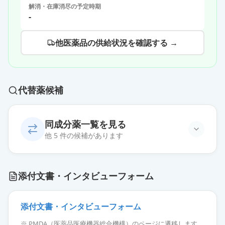
解消・在庫消尽の予定時期
-
他医薬品の供給状況を確認する →
代替薬候補
同成分薬一覧を見る
他 5 件の候補があります
イバンドロン酸静注1mgシリンジ
添付文書・インタビューフォーム
「トーワ」
通常出荷
薬価
1515 円
添付文書・インタビューフォーム
イバンドロン酸静注1mgシリンジ
※ PMDA（医薬品医療機器総合機構）のページに遷移します。