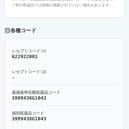
「サワイ」
通常出荷
一部の医薬品では情報が掲載されていない場合があります。
薬価
1639 円
イバンドロン酸静注1mgシリンジ
各種コード
「HK」
通常出荷
薬価
1776 円
レセプトコード (1)
ボンビバ静注1mgシリンジ
通常出荷
622922001
薬価
3204 円
レセプトコード (2)
ボンビバ錠100mg
-
通常出荷
薬価
1360.90 円
薬価基準収載医薬品コード
3999438G1043
個別医薬品コード
3999438G1043