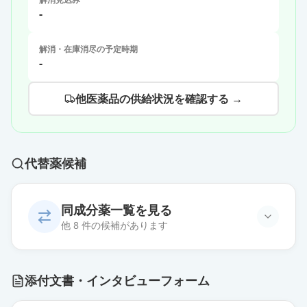
-
解消・在庫消尽の予定時期
-
他医薬品の供給状況を確認する →
代替薬候補
同成分薬一覧を見る
他 8 件の候補があります
ダルベポエチン アルファBS注5μg
添付文書・インタビューフォーム
シリンジ「JCR」
通常出荷
薬価
390 円