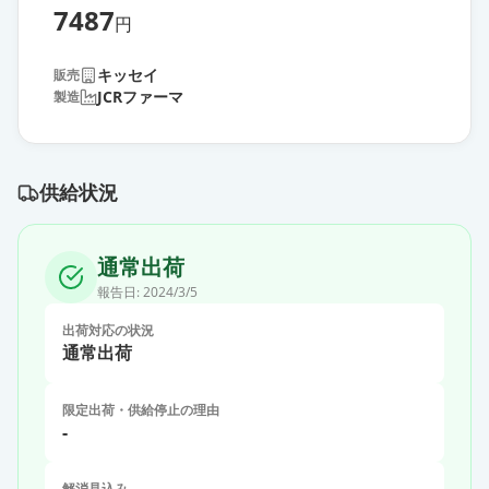
7487
円
キッセイ
販売
JCRファーマ
製造
供給状況
通常出荷
報告日:
2024/3/5
出荷対応の状況
通常出荷
限定出荷・供給停止の理由
-
解消見込み