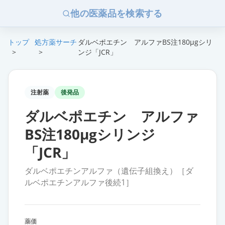
他の医薬品を検索する
トップ
処方薬サーチ
ダルベポエチン アルファBS注180μgシリ
>
>
ンジ「JCR」
注射薬
後発品
ダルベポエチン アルファ
BS注180μgシリンジ
「JCR」
ダルベポエチンアルファ（遺伝子組換え）［ダ
ルベポエチンアルファ後続1］
薬価