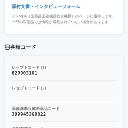
添付文書・インタビューフォーム
ダルベポエチン アルファBS注
※ PMDA（医薬品医療機器総合機構）のページに遷移します。
10μgシリンジ「JCR」
通常出荷
一部の医薬品では情報が掲載されていない場合があります。
薬価
688 円
ダルベポエチン アルファBS注
各種コード
15μgシリンジ「JCR」
通常出荷
薬価
945 円
レセプトコード (1)
ダルベポエチン アルファBS注
629903101
20μgシリンジ「JCR」
通常出荷
薬価
1207 円
レセプトコード (2)
-
ダルベポエチン アルファBS注
30μgシリンジ「JCR」
通常出荷
薬価基準収載医薬品コード
薬価
1773 円
3999453G9022
ダルベポエチン アルファBS注