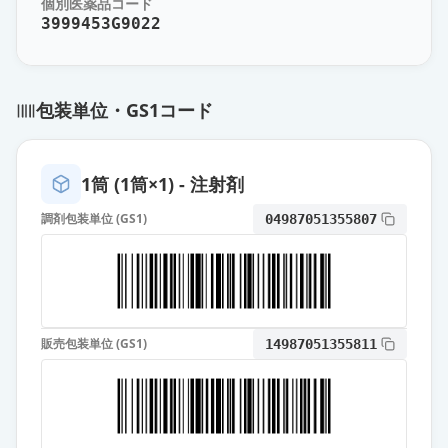
個別医薬品コード
40μgシリンジ「JCR」
通常出荷
3999453G9022
薬価
2109 円
ダルベポエチン アルファBS注
包装単位・GS1コード
60μgシリンジ「JCR」
通常出荷
薬価
3082 円
1筒 (1筒×1) - 注射剤
ダルベポエチン アルファBS注
120μgシリンジ「JCR」
通常出荷
調剤包装単位 (GS1)
04987051355807
薬価
5568 円
販売包装単位 (GS1)
14987051355811