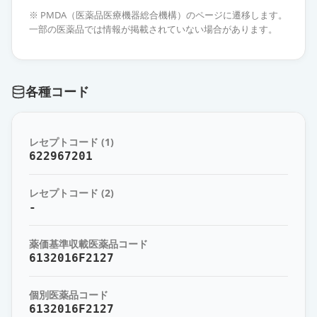
100mg「SW」
通常出荷
※ PMDA（医薬品医療機器総合機構）のページに遷移します。
薬価
41.10 円
一部の医薬品では情報が掲載されていない場合があります。
セフカペン ピボキシル塩酸塩錠
100mg「TW」
通常出荷
各種コード
薬価
41.10 円
セフカペンピボキシル塩酸塩細粒小
レセプトコード (1)
児用10％「トーワ」
通常出荷
622967201
薬価
74.40 円
レセプトコード (2)
セフカペンピボキシル塩酸塩小児用
-
細粒10％「サワイ」
通常出荷
薬価
74.40 円
薬価基準収載医薬品コード
6132016F2127
セフカペンピボキシル塩酸塩細粒
10％小児用「日医工」
通常出荷
個別医薬品コード
薬価
74.40 円
6132016F2127