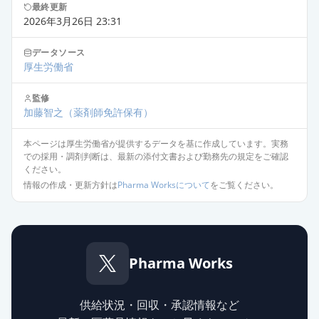
セフカペンピボキシル塩酸塩細粒小
最終更新
児用10％「CH」
供給停止
2026年3月26日 23:31
薬価
74.40 円
データソース
厚生労働省
セフカペンピボキシル塩酸塩錠
75mg「TW」
通常出荷
監修
薬価
36.30 円
加藤智之
（薬剤師免許保有）
セフカペン ピボキシル塩酸塩錠
本ページは厚生労働省が提供するデータを基に作成しています。実務
での採用・調剤判断は、最新の添付文書および勤務先の規定をご確認
75mg「TW」
通常出荷
ください。
薬価
36.30 円
情報の作成・更新方針は
Pharma Worksについて
をご覧ください。
セフカペン ピボキシル塩酸塩錠
75mg「SW」
通常出荷
薬価
36.30 円
Pharma Works
フロモックス錠75mg
通常出荷
薬価
36.30 円
供給状況・回収・承認情報など