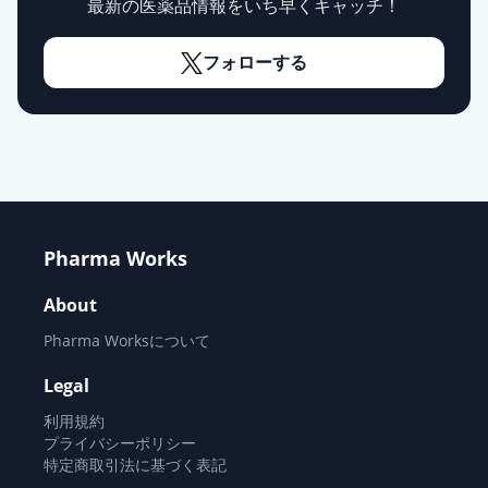
最新の医薬品情報をいち早くキャッチ！
セフカペンピボキシル塩酸塩錠
75mg「CH」
供給停止
フォローする
薬価
36.30 円
セフカペンピボキシル塩酸塩錠
75mg「SW」
供給停止
薬価
36.30 円
Pharma Works
About
Pharma Worksについて
Legal
利用規約
プライバシーポリシー
特定商取引法に基づく表記