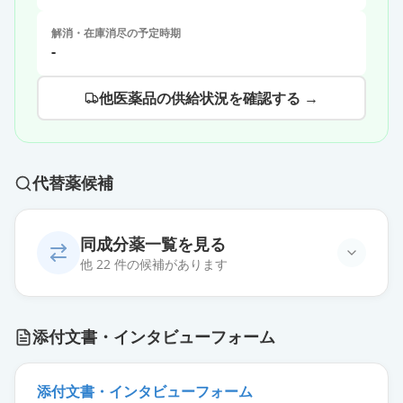
解消・在庫消尽の予定時期
-
他医薬品の供給状況を確認する →
代替薬候補
同成分薬一覧を見る
他 22 件の候補があります
フロモックス錠100mg
通常出荷
添付文書・インタビューフォーム
薬価
41.10 円
セフカペン ピボキシル塩酸塩錠
添付文書・インタビューフォーム