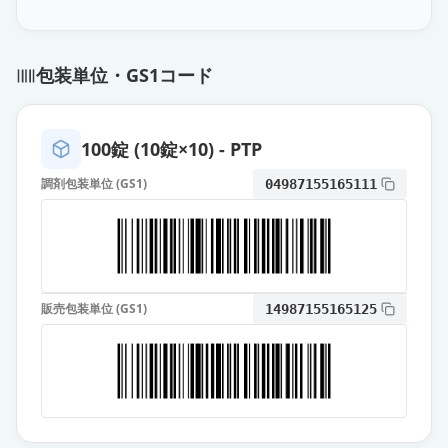
セフカペンピボキシル塩酸塩細粒小
児用10％「YD」
通常出荷
包装単位・GS1コード
薬価
74.40 円
セフカペンピボキシル塩酸塩細粒小
100錠 (10錠×10) - PTP
児用10％「ファイザー」
通常出荷
薬価
74.40 円
調剤包装単位 (GS1)
04987155165111
セフカペン ピボキシル塩酸塩小児
用細粒10％「SW」
通常出荷
薬価
110.60 円
販売包装単位 (GS1)
14987155165125
フロモックス小児用細粒100mg
通常出荷
薬価
110.60 円
セフカペンピボキシル塩酸塩小児用
細粒10％「SW」
通常出荷