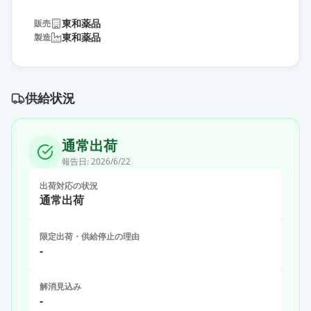
東和薬品
販売
東和薬品
製造
供給状況
通常出荷
報告日:
2026/6/22
出荷対応の状況
通常出荷
限定出荷・供給停止の理由
-
解消見込み
-