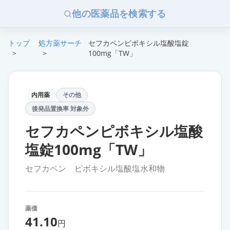
他の医薬品を検索する
トップ
処方薬サーチ
セフカペンピボキシル塩酸塩錠
>
>
100mg「TW」
内用薬
その他
後発品置換率 対象外
セフカペンピボキシル塩酸
塩錠100mg「TW」
セフカペン ピボキシル塩酸塩水和物
薬価
41.10
円