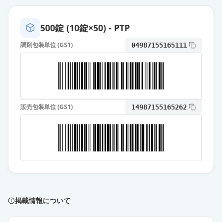
薬価
110.60 円
500錠 (10錠×50) - PTP
セフカペンピボキシル塩酸塩細粒小
児用10％「TW」
通常出荷
調剤包装単位 (GS1)
04987155165111
薬価
110.60 円
セフカペン ピボキシル塩酸塩細粒
小児用10％「TW」
通常出荷
薬価
110.60 円
販売包装単位 (GS1)
14987155165262
セフカペンピボキシル塩酸塩錠
100mg「CH」
供給停止
薬価
41.10 円
セフカペンピボキシル塩酸塩錠
100mg「SW」
供給停止
薬価
41.10 円
掲載情報について