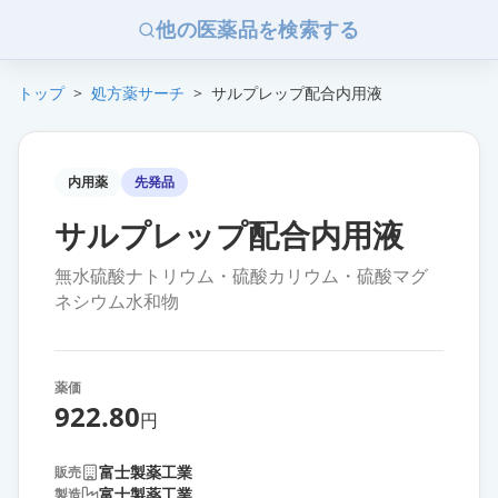
他の医薬品を検索する
トップ
>
処方薬サーチ
>
サルプレップ配合内用液
内用薬
先発品
サルプレップ配合内用液
無水硫酸ナトリウム・硫酸カリウム・硫酸マグ
ネシウム水和物
薬価
922.80
円
富士製薬工業
販売
富士製薬工業
製造