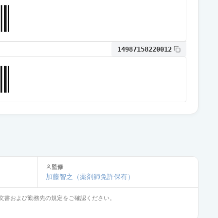
通常出荷
14987158220012
通常出荷
監修
加藤智之
（薬剤師免許保有）
文書および勤務先の規定をご確認ください。