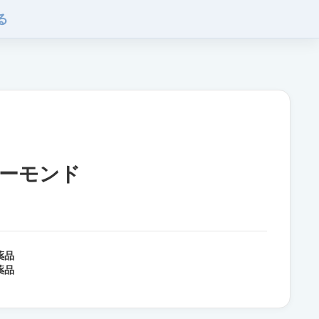
る
ーモンド
薬品
薬品