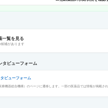
薬一覧を見る
件の候補があります
ン皮内エキス「トリイ」ススキ花粉1：1,000
ンタビューフォーム
ン皮内エキス「トリイ」米1：1,000
ンタビューフォーム
薬品医療機器総合機構）のページに遷移します。一部の医薬品では情報が掲載さ
ン皮内エキス「トリイ」ブタクサ花粉1：1,000