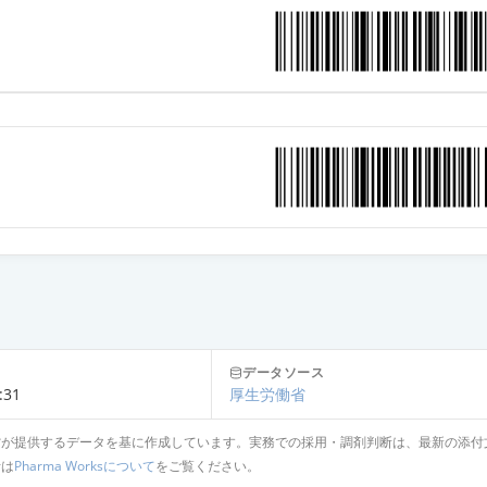
ン皮内エキス「トリイ」大麦1：1,000
ン皮内エキス「トリイ」カナムグラ花粉1：1,000
データソース
:31
厚生労働省
省が提供するデータを基に作成しています。実務での採用・調剤判断は、最新の添付
針は
Pharma Worksについて
をご覧ください。