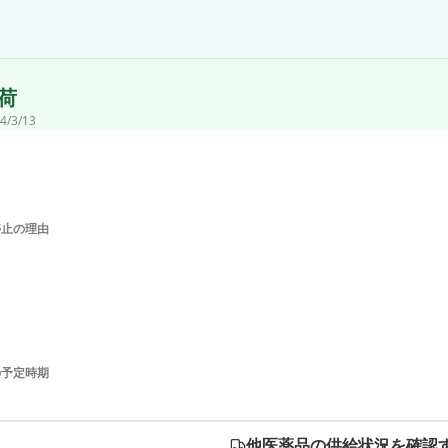
荷
4/3/13
停止の理由
の予定時期
他医薬品の供給状況を確認す