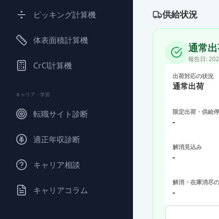
供給状況
ピッキング計算機
体表面積計算機
通常出
報告日:
202
CrCl計算機
出荷対応の状況
通常出荷
キャリア・学習
限定出荷・供給
転職サイト診断
-
適正年収診断
解消見込み
-
キャリア相談
解消・在庫消尽
キャリアコラム
-