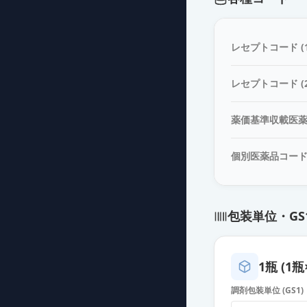
診断用アレルゲ
薬価
4267 円
レセプトコード (1
診断用アレルゲ
レセプトコード (2
薬価
4267 円
薬価基準収載医
診断用アレルゲ
薬価
4267 円
個別医薬品コー
診断用アレルゲ
薬価
4267 円
包装単位・GS
診断用アレルゲ
薬価
4267 円
1瓶 (1瓶
診断用アレルゲ
調剤包装単位 (GS1)
薬価
4267 円