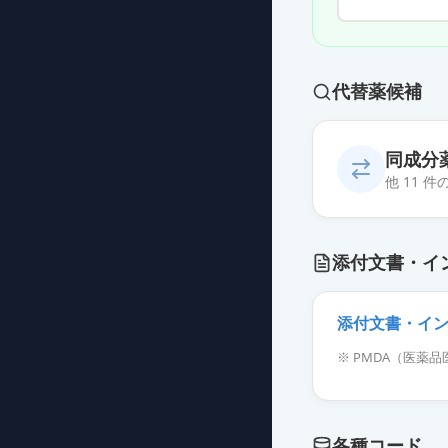
代替薬候補
同成分
他 11 
診断用アレルゲ
添付文書・イ
薬価
4267 円
診断用アレルゲ
添付文書・イ
薬価
4267 円
※ PMDA（医
診断用アレルゲ
薬価
4267 円
各種コード