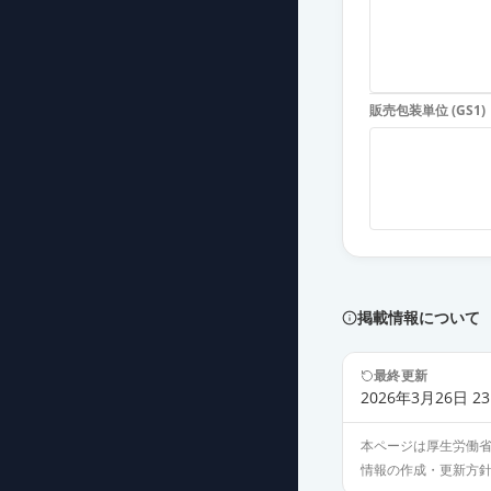
診断用アレルゲ
薬価
4267 円
販売包装単位 (GS1)
診断用アレルゲ
薬価
4267 円
掲載情報について
最終更新
2026年3月26日 23
本ページは厚生労働
情報の作成・更新方