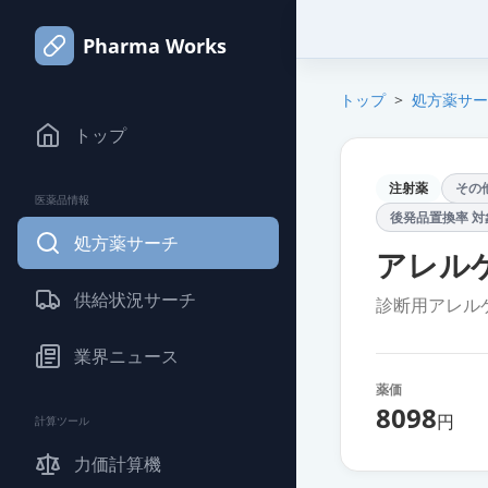
Pharma Works
トップ
>
処方薬サー
トップ
注射薬
その
医薬品情報
後発品置換率 対
処方薬サーチ
アレル
供給状況サーチ
診断用アレル
業界ニュース
薬価
8098
円
計算ツール
力価計算機