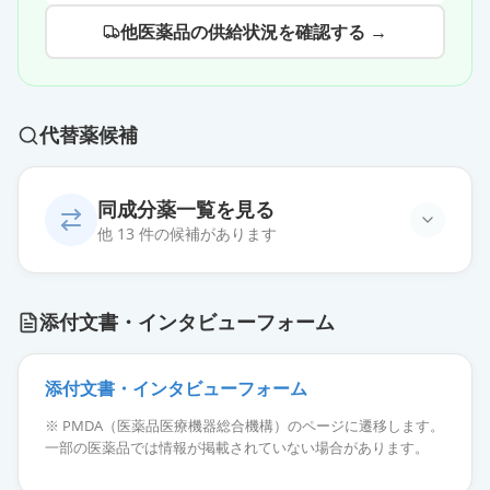
他医薬品の供給状況を確認する →
代替薬候補
同成分薬一覧を見る
他 13 件の候補があります
ウゴービ皮下注0.25mg SD
通常出荷
添付文書・インタビューフォーム
薬価
1764 円
ウゴービ皮下注1.0mg SD
添付文書・インタビューフォーム
通常出荷
薬価
5557 円
※ PMDA（医薬品医療機器総合機構）のページに遷移します。
一部の医薬品では情報が掲載されていない場合があります。
ウゴービ皮下注0.25mgペン