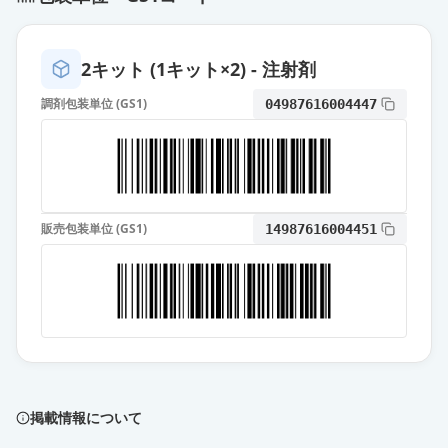
ウゴービ皮下注1.7mgペン 6.8MD
通常出荷
薬価
30194 円
2キット (1キット×2) - 注射剤
ウゴービ皮下注2.4mgペン 9.6MD
通常出荷
調剤包装単位 (GS1)
04987616004447
薬価
40861 円
リベルサス錠3mg
通常出荷
薬価
143.10 円
販売包装単位 (GS1)
14987616004451
リベルサス錠7mg
通常出荷
薬価
333.80 円
リベルサス錠14mg
通常出荷
薬価
500.70 円
掲載情報について