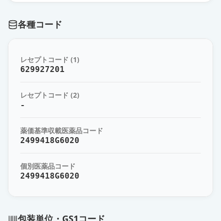
1.0MD
通常出荷
薬価
6049 円
各種コード
ウゴービ皮下注1.7mg SD
通常出荷
薬価
7429 円
レセプトコード (1)
629927201
ウゴービ皮下注2.4mg SD
通常出荷
薬価
10096 円
レセプトコード (2)
-
ウゴービ皮下注0.5mgペン 2.0MD
通常出荷
薬価
10590 円
薬価基準収載医薬品コード
2499418G6020
オゼンピック皮下注2mg
通常出荷
薬価
11151 円
個別医薬品コード
2499418G6020
ウゴービ皮下注1.0mgペン 4.0MD
通常出荷
薬価
19051 円
包装単位・GS1コード