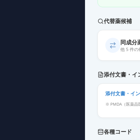
代替薬候補
同成分
他 5 件
小児用レルベア
添付文書・イ
薬価
2367.40 円
レルベア100エ
添付文書・イ
薬価
2422.90 円
※ PMDA（医
レルベア100エ
薬価
4692.90 円
各種コード