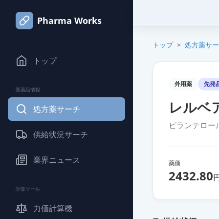
Pharma Works
トップ
>
処方薬サー
トップ
外用薬
先発
医薬品情報
レルベア
処方薬サーチ
ビランテロー
供給状況サーチ
業界ニュース
薬価
2432.80
計算ツール
力価計算機