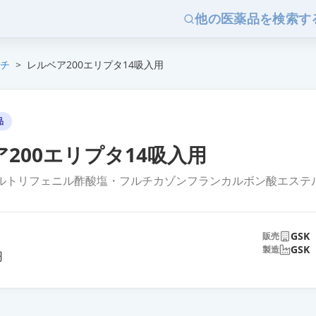
他の医薬品を検索す
チ
>
レルベア200エリプタ14吸入用
品
200エリプタ14吸入用
ルトリフェニル酢酸塩・フルチカゾンフランカルボン酸エステ
GSK
販売
GSK
製造
円