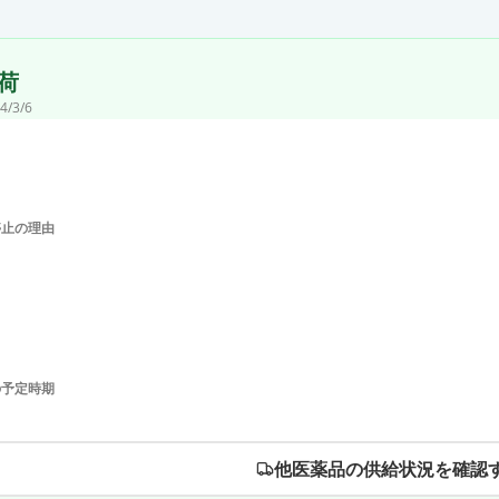
荷
4/3/6
停止の理由
の予定時期
他医薬品の供給状況を確認す