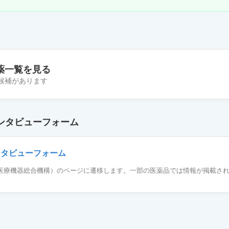
薬一覧を見る
の候補があります
50エリプタ14吸入用
ンタビューフォーム
リプタ14吸入用
ンタビューフォーム
薬品医療機器総合機構）のページに遷移します。一部の医薬品では情報が掲載さ
リプタ30吸入用