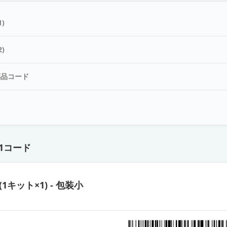
50エリプタ30吸入用
)
リプタ30吸入用
)
薬品コード
ド
1コード
(1キット×1) - 包装小