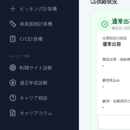
供給状況
ピッキング計算機
通常出
体表面積計算機
報告日:
202
CrCl計算機
出荷対応の状況
通常出荷
キャリア・学習
限定出荷・供給
-
転職サイト診断
解消見込み
適正年収診断
-
キャリア相談
解消・在庫消尽
-
キャリアコラム