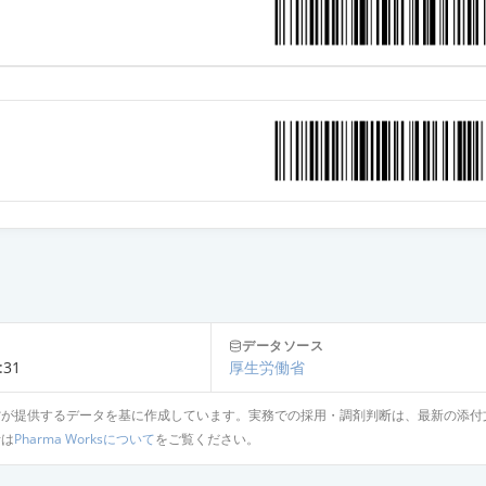
データソース
:31
厚生労働省
省が提供するデータを基に作成しています。実務での採用・調剤判断は、最新の添付
針は
Pharma Worksについて
をご覧ください。