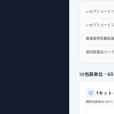
小児用レルベア
薬価
4846.80 円
レセプトコード (1
レルベア200エ
レセプトコード (2
薬価
5072.60 円
薬価基準収載医
個別医薬品コー
包装単位・GS
1キット 
調剤包装単位 (GS1)