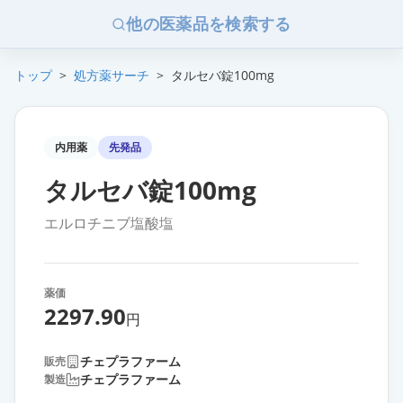
他の医薬品を検索する
トップ
>
処方薬サーチ
>
タルセバ錠100mg
内用薬
先発品
タルセバ錠100mg
エルロチニブ塩酸塩
薬価
2297.90
円
チェプラファーム
販売
チェプラファーム
製造