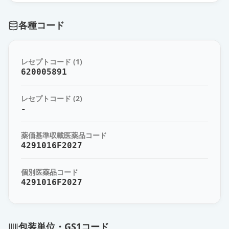
薬価
616.20 円
各種コード
エルロチニブ錠150mg「NK」
通常出荷
薬価
2262.20 円
レセプトコード (1)
タルセバ錠150mg
620005891
通常出荷
薬価
3656.60 円
レセプトコード (2)
-
薬価基準収載医薬品コード
4291016F2027
個別医薬品コード
4291016F2027
包装単位・GS1コード