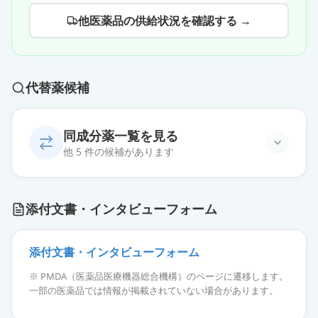
他医薬品の供給状況を確認する →
代替薬候補
同成分薬一覧を見る
他 5 件の候補があります
エルロチニブ錠100mg「NK」
通常出荷
添付文書・インタビューフォーム
薬価
1469.50 円
エルロチニブ錠25mg「NK」
添付文書・インタビューフォーム
通常出荷
薬価
438.40 円
※ PMDA（医薬品医療機器総合機構）のページに遷移します。
一部の医薬品では情報が掲載されていない場合があります。
タルセバ錠25mg
通常出荷