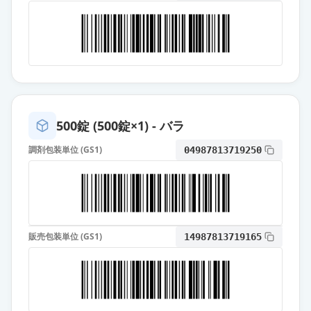
カンデサルタン錠8mg「YD」
通常出荷
薬価
10.80 円
カンデサルタン錠8mg「BMD」
通常出荷
薬価
10.80 円
カンデサルタンOD錠8mg「明治」
500錠 (500錠×1) - バラ
通常出荷
薬価
10.80 円
調剤包装単位 (GS1)
04987813719250
カンデサルタン錠8mg「ケミファ」
通常出荷
薬価
25.60 円
カンデサルタン錠8mg「あすか」
通常出荷
販売包装単位 (GS1)
14987813719165
薬価
25.60 円
ブロプレス錠8
通常出荷
薬価
27.00 円