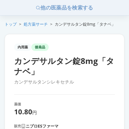
他の医薬品を検索する
トップ
>
処方薬サーチ
>
カンデサルタン錠8mg「タナベ」
内用薬
後発品
カンデサルタン錠8mg「タ
ナベ」
カンデサルタンシレキセチル
薬価
10.80
円
ニプロESファーマ
販売