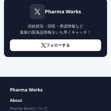
薬価
10.80 円
Pharma Works
カンデサルタンOD錠4mg「トー
ワ」
通常出荷
薬価
10.80 円
供給状況・回収・承認情報など
最新の医薬品情報をいち早くキャッチ！
カンデサルタン錠2mg「FFP」
通常出荷
薬価
10.80 円
フォローする
カンデサルタン錠4mg「FFP」
通常出荷
薬価
10.80 円
カンデサルタンOD錠4mg「EE」
通常出荷
薬価
10.80 円
Pharma Works
カンデサルタン錠4mg「DK」
通常出荷
About
薬価
10.80 円
Pharma Worksについて