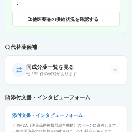
-
他医薬品の供給状況を確認する →
代替薬候補
同成分薬一覧を見る
他 139 件の候補があります
カンデサルタン錠8mg「ニプロ」
通常出荷
添付文書・インタビューフォーム
薬価
10.80 円
カンデサルタン錠8mg「FFP」
添付文書・インタビューフォーム
通常出荷
薬価
10.80 円
※ PMDA（医薬品医療機器総合機構）のページに遷移します。
一部の医薬品では情報が掲載されていない場合があります。