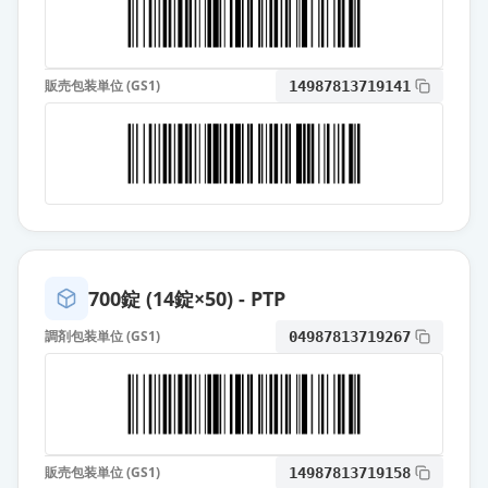
薬価
10.80 円
カンデサルタン錠8mg「三和」
通常出荷
販売包装単位 (GS1)
14987813719141
薬価
10.80 円
カンデサルタン錠8mg「日医工」
通常出荷
薬価
10.80 円
カンデサルタン錠8mg「日新」
通常出荷
薬価
10.80 円
700錠 (14錠×50) - PTP
カンデサルタン錠8mg「ファイザ
調剤包装単位 (GS1)
04987813719267
ー」
通常出荷
薬価
10.80 円
カンデサルタン錠8mg「JG」
通常出荷
薬価
10.80 円
販売包装単位 (GS1)
14987813719158