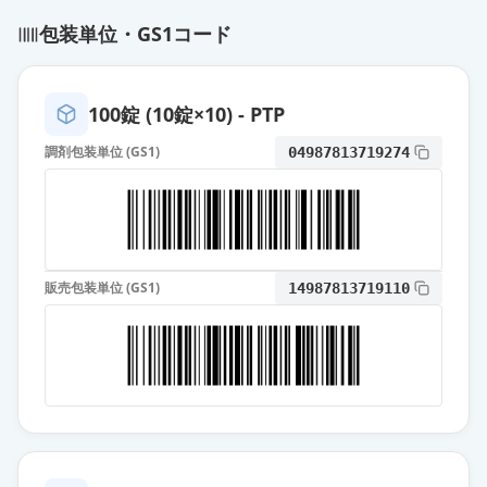
カンデサルタン錠8mg「オーハラ」
包装単位・GS1コード
通常出荷
薬価
10.80 円
カンデサルタン錠8mg「ゼリア」
100錠 (10錠×10) - PTP
通常出荷
薬価
10.80 円
調剤包装単位 (GS1)
04987813719274
カンデサルタン錠8mg「ZE」
通常出荷
薬価
10.80 円
カンデサルタン錠8mg「DSEP」
通常出荷
販売包装単位 (GS1)
14987813719110
薬価
10.80 円
カンデサルタン錠8mg「武田テバ」
通常出荷
薬価
10.80 円
カンデサルタン錠8mg「TCK」
通常出荷
薬価
10.80 円