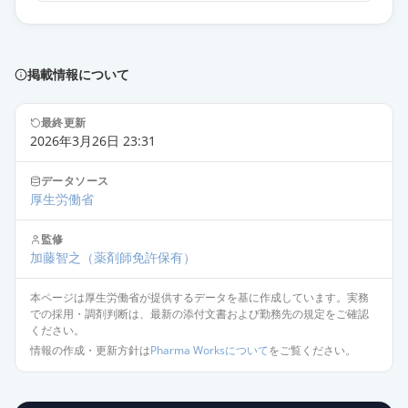
カンデサルタン錠8mg「トーワ」
限定出荷
薬価
10.80 円
掲載情報について
カンデサルタン錠8mg「サンド」
限定出荷
薬価
10.80 円
最終更新
2026年3月26日 23:31
カンデサルタン錠8mg「杏林」
供給停止
データソース
薬価
10.80 円
厚生労働省
カンデサルタンOD錠8mg「トー
監修
ワ」
供給停止
加藤智之
（薬剤師免許保有）
薬価
10.80 円
本ページは厚生労働省が提供するデータを基に作成しています。実務
での採用・調剤判断は、最新の添付文書および勤務先の規定をご確認
カンデサルタン錠2mg「DSEP」
ください。
通常出荷
薬価
10.80 円
情報の作成・更新方針は
Pharma Worksについて
をご覧ください。
カンデサルタン錠2mg「ケミファ」
通常出荷