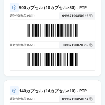
500カプセル (10カプセル×50) - PTP
エソメプラゾールカプセル
10mg「DSEP」
通常出荷
調剤包装単位 (GS1)
04987190850140
薬価
19.40 円
エソメプラゾールカプセル
10mg「杏林」
通常出荷
薬価
19.40 円
販売包装単位 (GS1)
14987190020359
エソメプラゾールカプセル
10mg「ケミファ」
通常出荷
薬価
19.40 円
エソメプラゾールカプセル
10mg「YD」
通常出荷
薬価
19.40 円
140カプセル (14カプセル×10) - PTP
調剤包装単位 (GS1)
04987190850157
エソメプラゾールカプセル