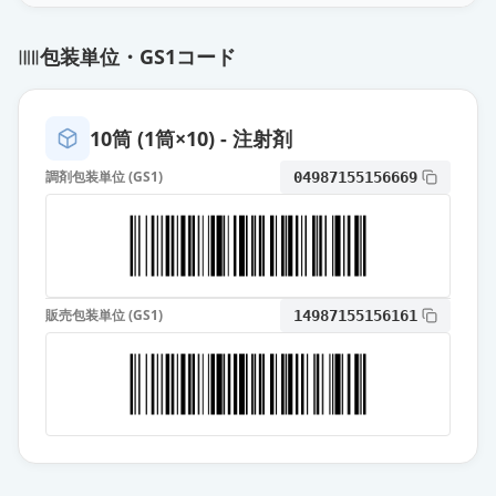
オザグレルNa注射液80mgシリンジ
包装単位・GS1コード
「サワイ」
限定出荷
薬価
1494 円
10筒 (1筒×10) - 注射剤
オザグレルNa点滴静注80mg「IP」
供給停止
薬価
607 円
調剤包装単位 (GS1)
04987155156669
オザグレルNa点滴静注80mg「タカ
タ」
供給停止
薬価
647 円
販売包装単位 (GS1)
14987155156161
オザグレルNa点滴静注80mg／
100mLバッグ「IP」
供給停止
薬価
863 円
オザグレルNa注80mgシリンジ
「IP」
供給停止