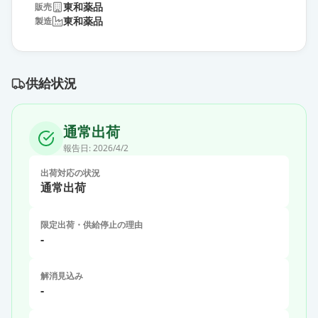
東和薬品
販売
東和薬品
製造
供給状況
通常出荷
報告日:
2026/4/2
出荷対応の状況
通常出荷
限定出荷・供給停止の理由
-
解消見込み
-