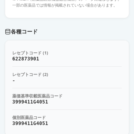
ーワ」
通常出荷
一部の医薬品では情報が掲載されていない場合があります。
薬価
641 円
オザグレルNa点滴静注80mgバッグ
各種コード
「テルモ」
通常出荷
薬価
881 円
レセプトコード (1)
オザグレルNa静注液80mg「日医
622873901
工」
限定出荷
薬価
636 円
レセプトコード (2)
-
オザグレルNa点滴静注80mgバッグ
「タカタ」
限定出荷
薬価基準収載医薬品コード
薬価
858 円
3999411G4051
オザグレルNa点滴静注80mgシリン
個別医薬品コード
ジ「NIG」
限定出荷
3999411G4051
薬価
1494 円