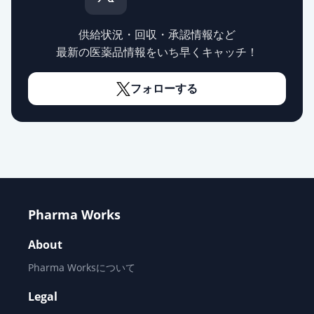
ーワ」
通常出荷
薬価
355 円
供給状況・回収・承認情報など
最新の医薬品情報をいち早くキャッチ！
オザグレルNa注射液20mgシリンジ
「サワイ」
通常出荷
薬価
515 円
フォローする
オザグレルNa点滴静注20mgシリン
ジ「NIG」
通常出荷
薬価
515 円
オザグレルNa点滴静注液40mg「ケ
ミファ」
通常出荷
Pharma Works
薬価
530 円
About
カタクロット注射液40mg
Pharma Worksについて
通常出荷
薬価
644 円
Legal