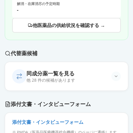
解消・在庫消尽の予定時期
-
他医薬品の供給状況を確認する →
代替薬候補
同成分薬一覧を見る
他 28 件の候補があります
オザグレルNa点滴静注液80mg「ケ
添付文書・インタビューフォーム
ミファ」
通常出荷
薬価
635 円
添付文書・インタビューフォーム
オザグレルNa点滴静注液80mg「ト
※ PMDA（医薬品医療機器総合機構）のページに遷移します。