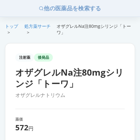
他の医薬品を検索する
トップ
処方薬サーチ
オザグレルNa注80mgシリンジ「トー
>
>
ワ」
注射薬
後発品
オザグレルNa注80mgシリ
ンジ「トーワ」
オザグレルナトリウム
薬価
572
円