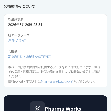
薬価
911 円
掲載情報について
オザグレルNa注射用20mg「SW」
通常出荷
薬価
176 円
最終更新
2026年3月26日 23:31
オザグレルNa点滴静注液20mg「ケ
データソース
ミファ」
通常出荷
厚生労働省
薬価
182 円
監修
加藤智之
（薬剤師免許保有）
オザグレルNa静注液20mg「日医
工」
通常出荷
本ページは厚生労働省が提供するデータを基に作成しています。実務
薬価
312 円
での採用・調剤判断は、最新の添付文書および勤務先の規定をご確認
ください。
オザグレルNa点滴静注液20mg「ト
情報の作成・更新方針は
Pharma Worksについて
をご覧ください。
ーワ」
通常出荷
薬価
320 円
オザグレルNa点滴静注液40mg「ト
Pharma Works