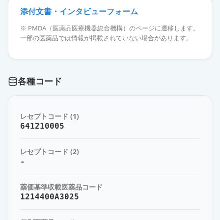
添付文書・インタビューフォーム
キシロカイン注射液「1％」エピレ
※ PMDA（医薬品医療機器総合機構）のページに遷移します。
ナミン（1：100,000）含有
通常出荷
一部の医薬品では情報が掲載されていない場合があります。
薬価
119 円
エピリド配合注歯科用カートリッジ
各種コード
1.0mL
限定出荷
薬価
82.60 円
レセプトコード (1)
キシレステシンA注射液（カートリ
641210005
ッジ）
限定出荷
薬価
83.30 円
レセプトコード (2)
-
エピリド配合注歯科用カートリッジ
1.8mL
限定出荷
薬価基準収載医薬品コード
薬価
83.30 円
1214400A3025