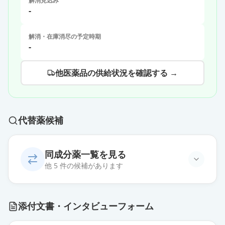
解消見込み
-
解消・在庫消尽の予定時期
-
他医薬品の供給状況を確認する →
代替薬候補
同成分薬一覧を見る
他 5 件の候補があります
キシロカイン注射液「0.5％」エピ
添付文書・インタビューフォーム
レナミン（1：100,000）含有
通常出荷
薬価
118 円