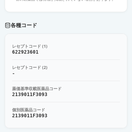
薬価
269.60 円
トルバプタンOD錠7.5mg「TE」
通常出荷
各種コード
薬価
269.60 円
トルバプタンOD錠7.5mg「サワ
レセプトコード (1)
イ」
通常出荷
622923601
薬価
269.60 円
レセプトコード (2)
トルバプタンOD錠7.5mg「DSEP」
-
通常出荷
薬価
269.60 円
薬価基準収載医薬品コード
サムスカOD錠7.5mg
2139011F3093
通常出荷
薬価
715.50 円
個別医薬品コード
トルバプタンOD錠3.75mg「TE」
2139011F3093
通常出荷
薬価
145.10 円