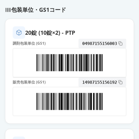
トルバプタンOD錠3.75mg「ニプ
包装単位・GS1コード
ロ」
通常出荷
薬価
145.10 円
20錠 (10錠×2) - PTP
トルバプタン顆粒1％「サワイ」
通常出荷
薬価
439.20 円
調剤包装単位 (GS1)
04987155156003
トルバプタンOD錠15mg「TE」
通常出荷
薬価
473.20 円
販売包装単位 (GS1)
14987155156192
トルバプタンOD錠15mg「DSEP」
通常出荷
薬価
473.20 円
トルバプタンOD錠15mg「サワイ」
通常出荷
薬価
473.20 円
トルバプタンOD錠15mg「ニプロ」
通常出荷
薬価
473.20 円