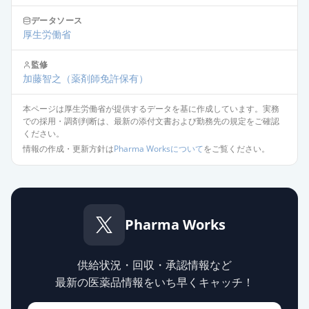
サムスカOD錠30mg
通常出荷
薬価
1887.30 円
データソース
厚生労働省
監修
加藤智之
（薬剤師免許保有）
本ページは厚生労働省が提供するデータを基に作成しています。実務
での採用・調剤判断は、最新の添付文書および勤務先の規定をご確認
ください。
情報の作成・更新方針は
Pharma Worksについて
をご覧ください。
Pharma Works
供給状況・回収・承認情報など
最新の医薬品情報をいち早くキャッチ！