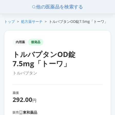
他の医薬品を検索する
トップ
>
処方薬サーチ
>
トルバプタンOD錠7.5mg「トーワ」
内用薬
後発品
トルバプタンOD錠
7.5mg「トーワ」
トルバプタン
薬価
292.00
円
東和薬品
販売