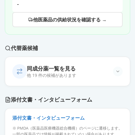
-
他医薬品の供給状況を確認する →
代替薬候補
同成分薬一覧を見る
他 19 件の候補があります
トルバプタンOD錠7.5mg「オーツ
添付文書・インタビューフォーム
カ」
通常出荷
薬価
269.60 円
添付文書・インタビューフォーム
トルバプタンOD錠7.5mg「ニプ
※ PMDA（医薬品医療機器総合機構）のページに遷移します。
ロ」
通常出荷
一部の医薬品では情報が掲載されていない場合があります。