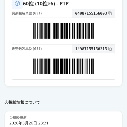
60錠 (10錠×6) - PTP
トルバプタンOD錠15mg「オーツ
調剤包装単位 (GS1)
04987155156003
カ」
通常出荷
薬価
473.20 円
トルバプタンOD錠15mg「トーワ」
通常出荷
薬価
510.30 円
販売包装単位 (GS1)
14987155156215
トルバプタン顆粒1％「トーワ」
通常出荷
薬価
532.90 円
サムスカOD錠15mg
通常出荷
薬価
1056.20 円
掲載情報について
サムスカ顆粒1％
通常出荷
薬価
1152.80 円
最終更新
2026年3月26日 23:31