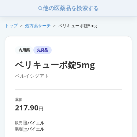
他の医薬品を検索する
トップ
>
処方薬サーチ
>
ベリキューボ錠5mg
内用薬
先発品
ベリキューボ錠5mg
ベルイシグアト
薬価
217.90
円
バイエル
販売
バイエル
製造