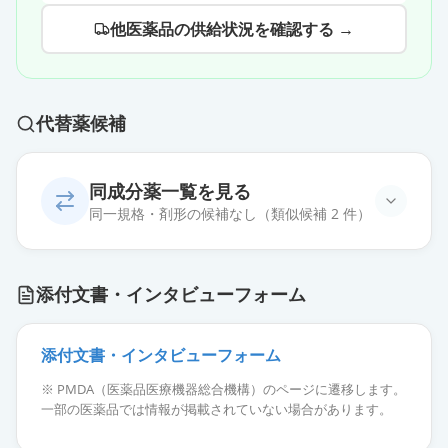
他医薬品の供給状況を確認する →
代替薬候補
同成分薬一覧を見る
同一規格・剤形の候補なし（類似候補 2 件）
添付文書・インタビューフォーム
添付文書・インタビューフォーム
ベリキューボ錠2.5mg
通常出荷
薬価
124.50 円
※ PMDA（医薬品医療機器総合機構）のページに遷移します。
一部の医薬品では情報が掲載されていない場合があります。
ベリキューボ錠10mg