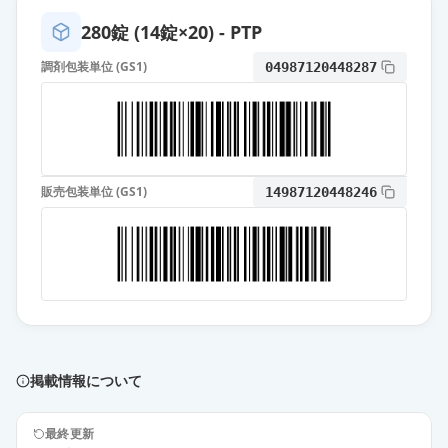
280錠 (14錠×20) - PTP
オロパタジン塩酸塩OD錠
2.5mg「NIG」
通常出荷
調剤包装単位 (GS1)
04987120448287
薬価
10.80 円
オロパタジン塩酸塩錠2.5mg「クニ
ヒロ」
通常出荷
薬価
10.80 円
販売包装単位 (GS1)
14987120448246
オロパタジン塩酸塩錠2.5mg「JG」
通常出荷
薬価
10.80 円
オロパタジン塩酸塩OD錠
2.5mg「フェルゼン」
通常出荷
薬価
10.80 円
掲載情報について
オロパタジン塩酸塩錠
2.5mg「NSKK」
通常出荷
最終更新