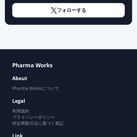
オロパタジン塩酸塩錠
2.5mg「TSU」
通常出荷
フォローする
薬価
10.80 円
オロパタジン塩酸塩錠2.5mg「日医
工」
通常出荷
薬価
10.80 円
オロパタジン塩酸塩OD錠
Pharma Works
2.5mg「ケミファ」
通常出荷
薬価
10.80 円
About
Pharma Worksについて
オロパタジン塩酸塩OD錠
2.5mg「テバ」
通常出荷
Legal
薬価
10.80 円
利用規約
プライバシーポリシー
オロパタジン塩酸塩OD錠
特定商取引法に基づく表記
2.5mg「日医工」
通常出荷
Link
薬価
10.80 円