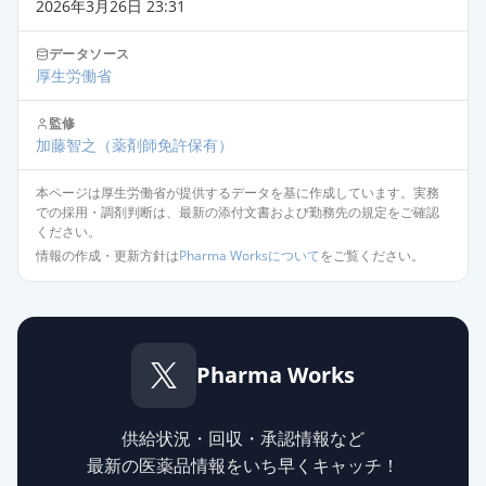
薬価
10.80 円
2026年3月26日 23:31
データソース
オロパタジン塩酸塩錠2.5mg「トー
厚生労働省
ワ」
通常出荷
薬価
10.80 円
監修
加藤智之
（薬剤師免許保有）
オロパタジン塩酸塩錠
2.5mg「YD」
通常出荷
本ページは厚生労働省が提供するデータを基に作成しています。実務
での採用・調剤判断は、最新の添付文書および勤務先の規定をご確認
薬価
10.80 円
ください。
情報の作成・更新方針は
Pharma Worksについて
をご覧ください。
オロパタジン塩酸塩OD錠
2.5mg「明治」
通常出荷
薬価
10.80 円
Pharma Works
オロパタジン塩酸塩錠2.5mg「ケミ
ファ」
通常出荷
薬価
10.80 円
供給状況・回収・承認情報など
最新の医薬品情報をいち早くキャッチ！