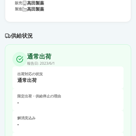
高田製薬
販売
高田製薬
製造
供給状況
通常出荷
報告日:
2023/6/1
出荷対応の状況
通常出荷
限定出荷・供給停止の理由
-
解消見込み
-