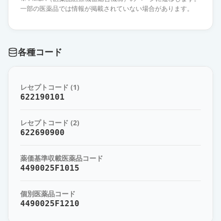
薬価
10.80 円
一部の医薬品では情報が掲載されていない場合があります。
オロパタジン塩酸塩錠2.5mg「ZE」
通常出荷
薬価
10.80 円
各種コード
オロパタジン塩酸塩OD錠
2.5mg「AA」
通常出荷
レセプトコード (1)
薬価
10.80 円
622190101
オロパタジン塩酸塩錠2.5mg「フェ
レセプトコード (2)
ルゼン」
通常出荷
622690900
薬価
10.80 円
薬価基準収載医薬品コード
オロパタジン塩酸塩錠
4490025F1015
2.5mg「VTRS」
通常出荷
薬価
10.80 円
個別医薬品コード
4490025F1210
オロパタジン塩酸塩錠2.5mg「明