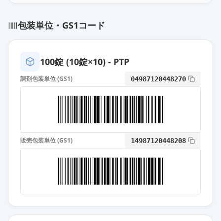
治」
通常出荷
薬価
10.80 円
包装単位・GS1コード
オロパタジン塩酸塩錠2.5mg「ファ
イザー」
通常出荷
100錠 (10錠×10) - PTP
薬価
10.80 円
調剤包装単位 (GS1)
04987120448270
オロパタジン塩酸塩OD錠
2.5mg「ダイト」
通常出荷
薬価
10.80 円
オロパタジン塩酸塩錠2.5mg「サワ
販売包装単位 (GS1)
14987120448208
イ」
通常出荷
薬価
10.80 円
オロパタジン塩酸塩錠2.5mg「杏
林」
通常出荷
薬価
10.80 円