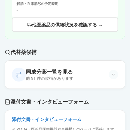
解消・在庫消尽の予定時期
-
他医薬品の供給状況を確認する →
代替薬候補
同成分薬一覧を見る
他 91 件の候補があります
オロパタジン塩酸塩錠2.5mg「EE」
通常出荷
添付文書・インタビューフォーム
薬価
10.80 円
オロパタジン塩酸塩OD錠
添付文書・インタビューフォーム
2.5mg「ファイザー」
通常出荷
※ PMDA（医薬品医療機器総合機構）のページに遷移します。