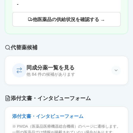
-
他医薬品の供給状況を確認する →
代替薬候補
同成分薬一覧を見る
他 84 件の候補があります
プレガバリンOD錠150mg「JG」
通常出荷
添付文書・インタビューフォーム
薬価
15.10 円
プレガバリンOD錠150mg「アメ
添付文書・インタビューフォーム
ル」
通常出荷
※ PMDA（医薬品医療機器総合機構）のページに遷移します。
薬価
15.10 円
一部の医薬品では情報が掲載されていない場合があります。