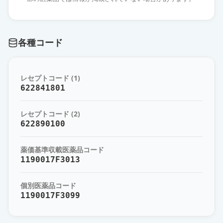
プレガバリンOD錠150mg「杏林」
通常出荷
薬価
15.10 円
各種コード
プレガバリンOD錠150mg「武田テ
バ」
通常出荷
レセプトコード (1)
薬価
15.10 円
622841801
プレガバリンOD錠150mg「TCK」
通常出荷
レセプトコード (2)
薬価
15.10 円
622890100
プレガバリンOD錠150mg「サワ
薬価基準収載医薬品コード
イ」
通常出荷
1190017F3013
薬価
22.10 円
個別医薬品コード
プレガバリンOD錠150mg「オーハ
1190017F3099
ラ」
通常出荷
薬価
22.10 円