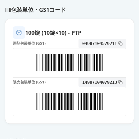
包装単位・GS1コード
プレガバリンOD錠150mg「YD」
通常出荷
薬価
22.10 円
100錠 (10錠×10) - PTP
プレガバリンカプセル150mg「トー
ワ」
通常出荷
調剤包装単位 (GS1)
04987104579211
薬価
22.10 円
プレガバリンOD錠150mg「明治」
通常出荷
薬価
22.10 円
販売包装単位 (GS1)
14987104079213
プレガバリンOD錠150mg「VTRS」
通常出荷
薬価
22.10 円
プレガバリンOD錠150mg「科研」
通常出荷
薬価
22.10 円
プレガバリンカプセル150mg「サワ