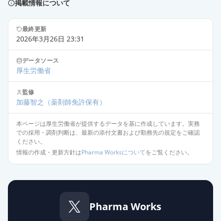
掲載情報について
イ」
通常出荷
薬価
22.10 円
最終更新
2026年3月26日 23:31
プレガバリンOD錠150mg「サン
ド」
通常出荷
データソース
薬価
22.10 円
厚生労働省
監修
プレガバリンOD錠150mg「トー
加藤智之
（薬剤師免許保有）
ワ」
通常出荷
薬価
22.10 円
本ページは厚生労働省が提供するデータを基に作成しています。実務
での採用・調剤判断は、最新の添付文書および勤務先の規定をご確認
ください。
プレガバリンOD錠150mg「フェル
情報の作成・更新方針は
Pharma Worksについて
をご覧ください。
ゼン」
通常出荷
薬価
22.10 円
プレガバリンOD錠150mg「KMP」
通常出荷
薬価
22.10 円
Pharma Works