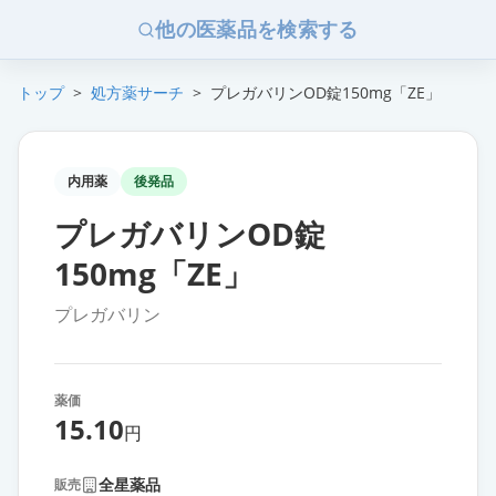
他の医薬品を検索する
トップ
>
処方薬サーチ
>
プレガバリンOD錠150mg「ZE」
内用薬
後発品
プレガバリンOD錠
150mg「ZE」
プレガバリン
薬価
15.10
円
全星薬品
販売