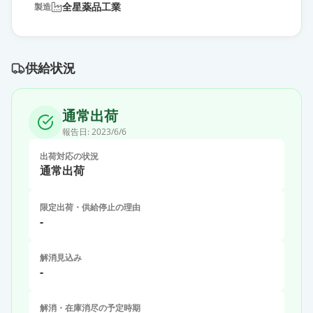
全星薬品工業
製造
供給状況
通常出荷
報告日:
2023/6/6
出荷対応の状況
通常出荷
限定出荷・供給停止の理由
-
解消見込み
-
解消・在庫消尽の予定時期