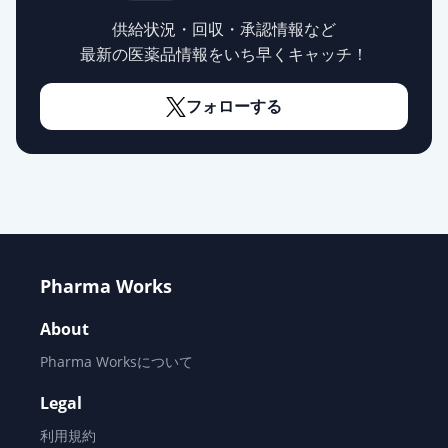
プレガバリンOD錠150mg「ケミフ
供給状況・回収・承認情報など
ァ」
通常出荷
最新の医薬品情報をいち早くキャッチ！
薬価
22.10 円
フォローする
プレガバリンOD錠
150mg「DSEP」
通常出荷
薬価
22.10 円
プレガバリンカプセル150mg「日医
工」
通常出荷
薬価
22.10 円
Pharma Works
プレガバリンOD錠150mg「日医
About
工」
通常出荷
薬価
Pharma Worksについて
22.10 円
Legal
プレガバリンOD錠150mg「三笠」
通常出荷
利用規約
薬価
29.00 円