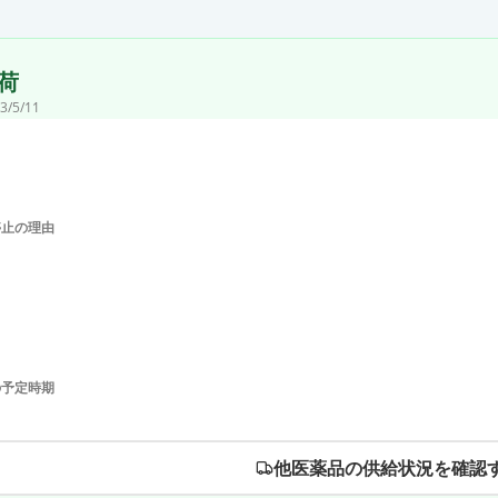
荷
3/5/11
停止の理由
の予定時期
他医薬品の供給状況を確認す