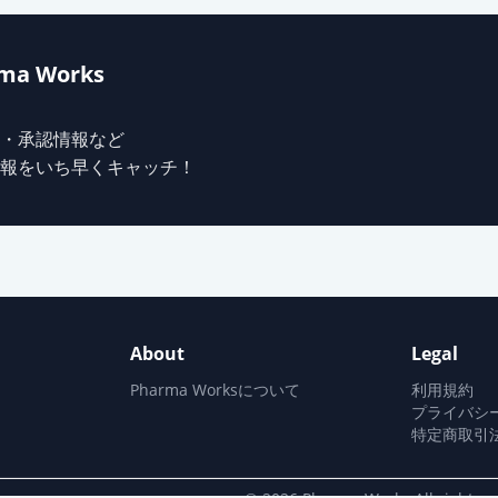
ットOD錠10mg「ケミファ」
ma Works
ット錠10mg「サワイ」
・承認情報など
報をいち早くキャッチ！
ット錠10mg「日新」
ト錠10mg「AFP」
About
Legal
ットOD錠10mg「明治」
Pharma Worksについて
利用規約
プライバシ
特定商取引
ット錠10mg「YD」