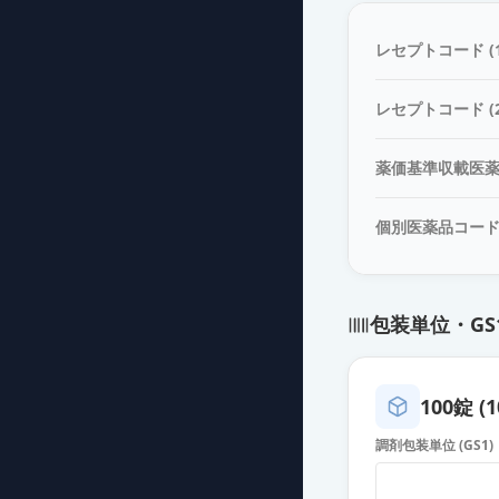
フェブキソスタッ
薬価
15.90 円
レセプトコード (1
フェブキソスタッ
レセプトコード (2
薬価
15.90 円
薬価基準収載医
フェブキソスタ
薬価
15.90 円
個別医薬品コー
フェブキソスタ
薬価
15.90 円
包装単位・GS
フェブキソスタ
薬価
15.90 円
100錠 (1
フェブキソスタ
調剤包装単位 (GS1)
薬価
16.40 円