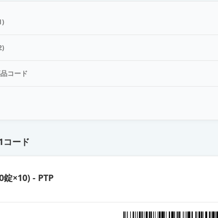
ト錠40mg「TCK」
)
ト錠40mg「JG」
)
薬品コード
ット錠40mg「ケミファ」
ド
ット錠40mg「YD」
1コード
ット錠40mg「サワイ」
0錠×10) - PTP
ット錠40mg「杏林」