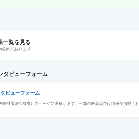
薬一覧を見る
件の候補があります
ット錠40mg「ニプロ」
ンタビューフォーム
ト錠40mg「AFP」
ンタビューフォーム
薬品医療機器総合機構）のページに遷移します。一部の医薬品では情報が掲載さ
ットOD錠40mg「ケミファ」