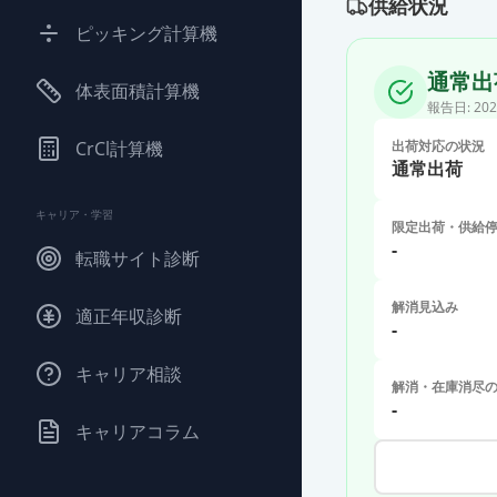
供給状況
ピッキング計算機
通常出
体表面積計算機
報告日:
202
CrCl計算機
出荷対応の状況
通常出荷
キャリア・学習
限定出荷・供給
-
転職サイト診断
解消見込み
適正年収診断
-
キャリア相談
解消・在庫消尽
-
キャリアコラム