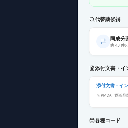
代替薬候補
同成分
他 43 
フェブキソスタ
添付文書・イ
薬価
15.90 円
フェブキソスタッ
添付文書・イ
薬価
15.90 円
※ PMDA（医
フェブキソスタ
薬価
15.90 円
各種コード