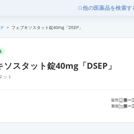
他の医薬品を検索す
チ
>
フェブキソスタット錠40mg「DSEP」
品
ソスタット錠40mg「DSEP」
タット
第一
販売
第一
製造