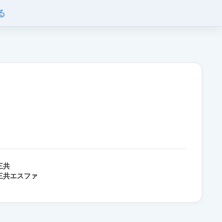
る
三共
三共エスファ