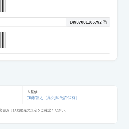
通常出荷
14987081185792
通常出荷
通常出荷
通常出荷
監修
通常出荷
加藤智之
（薬剤師免許保有）
文書および勤務先の規定をご確認ください。
通常出荷