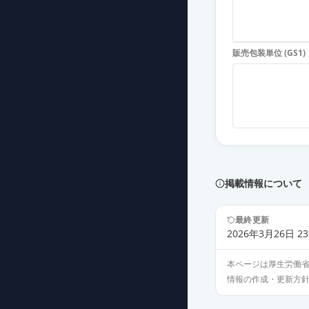
フェブキソスタ
薬価
16.70 円
販売包装単位 (GS1)
フェブキソスタ
薬価
17.00 円
フェブキソスタッ
薬価
17.10 円
フェブキソスタ
薬価
17.10 円
掲載情報について
フェブキソスタ
最終更新
薬価
17.80 円
2026年3月26日 23
本ページは厚生労働
フェブリク錠40
情報の作成・更新方
薬価
40.00 円