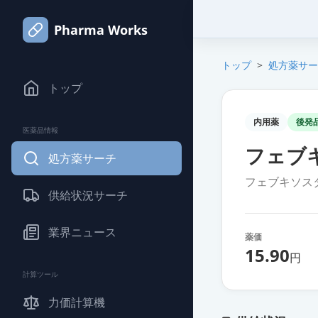
Pharma Works
トップ
>
処方薬サー
トップ
内用薬
後発
医薬品情報
フェブキ
処方薬サーチ
フェブキソス
供給状況サーチ
業界ニュース
薬価
15.90
円
計算ツール
力価計算機