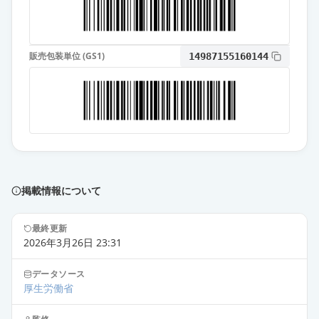
アジルサルタンOD錠10mg「フェル
ゼン」
通常出荷
薬価
17.10 円
販売包装単位 (GS1)
14987155160144
アジルサルタンOD錠10mg「サワ
イ」
通常出荷
薬価
17.10 円
アジルサルタンOD錠10mg「杏林」
通常出荷
薬価
17.10 円
掲載情報について
アジルサルタンOD錠10mg「日新」
通常出荷
薬価
17.10 円
最終更新
2026年3月26日 23:31
アジルサルタンOD錠10mg「ケミフ
ァ」
通常出荷
データソース
薬価
17.10 円
厚生労働省