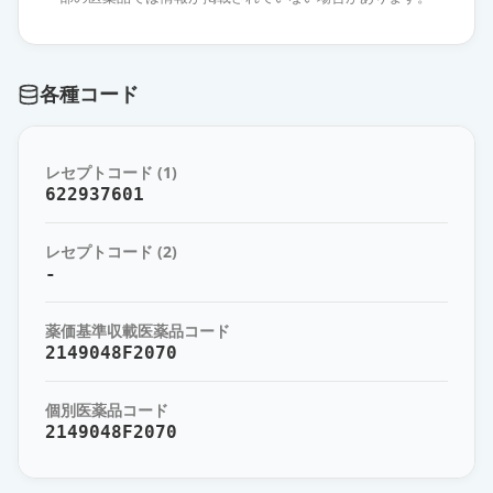
アジルサルタン錠40mg「サンド」
通常出荷
薬価
38.30 円
各種コード
アジルサルタンOD錠40mg「ケミフ
ァ」
通常出荷
レセプトコード (1)
薬価
38.30 円
622937601
アジルサルタン錠40mg「ニプロ」
通常出荷
レセプトコード (2)
薬価
38.30 円
-
アジルサルタン錠40mg「JG」
薬価基準収載医薬品コード
通常出荷
薬価
38.30 円
2149048F2070
アジルサルタン錠40mg「サワイ」
個別医薬品コード
通常出荷
薬価
38.30 円
2149048F2070
アジルサルタンOD錠40mg「杏林」