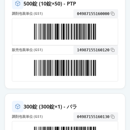
500錠 (10錠×50) - PTP
薬価
38.30 円
調剤包装単位 (GS1)
04987155160000
アジルバ錠40mg
通常出荷
薬価
96.50 円
アジルサルタン錠10mg「ニプロ」
通常出荷
薬価
17.10 円
販売包装単位 (GS1)
14987155160120
アジルサルタン錠10mg「TCK」
通常出荷
薬価
17.10 円
アジルサルタン錠10mg「サンド」
通常出荷
薬価
17.10 円
300錠 (300錠×1) - バラ
アジルサルタン錠10mg「サワイ」
通常出荷
薬価
17.10 円
調剤包装単位 (GS1)
04987155160130