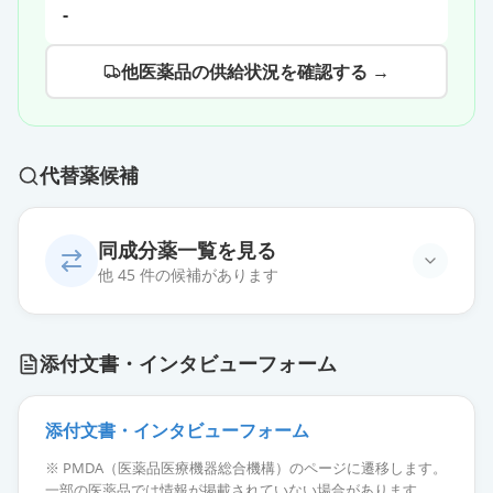
-
他医薬品の供給状況を確認する →
代替薬候補
同成分薬一覧を見る
他 45 件の候補があります
アジルサルタン錠40mg「武田テ
添付文書・インタビューフォーム
バ」
通常出荷
薬価
38.30 円
添付文書・インタビューフォーム
アジルサルタンOD錠40mg「明治」
通常出荷
※ PMDA（医薬品医療機器総合機構）のページに遷移します。
薬価
38.30 円
一部の医薬品では情報が掲載されていない場合があります。