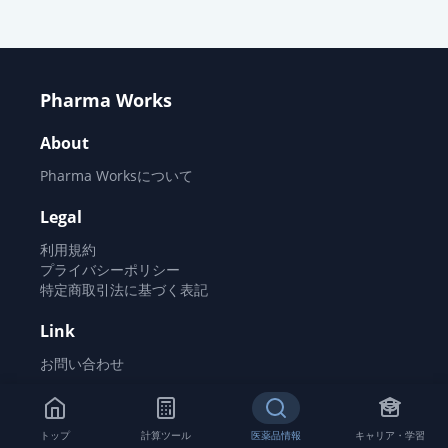
薬価
25.80 円
アジルサルタン錠20mg「サワイ」
通常出荷
薬価
25.80 円
Pharma Works
アジルサルタンOD錠20mg「明治」
About
通常出荷
薬価
25.80 円
Pharma Worksについて
アジルサルタン錠20mg「武田テ
Legal
バ」
通常出荷
利用規約
薬価
25.80 円
プライバシーポリシー
特定商取引法に基づく表記
アジルサルタンOD錠20mg「杏林」
通常出荷
Link
薬価
25.80 円
お問い合わせ
アジルサルタンOD錠
20mg「DSEP」
通常出荷
©
2026
Pharma Works All rights reserved.
薬価
25.80 円
トップ
計算ツール
医薬品情報
キャリア・学習