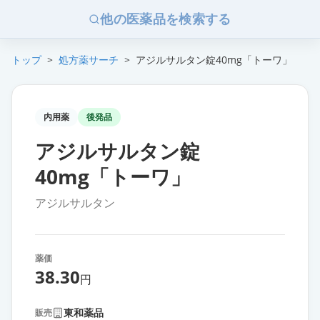
他の医薬品を検索する
トップ
>
処方薬サーチ
>
アジルサルタン錠40mg「トーワ」
内用薬
後発品
アジルサルタン錠
40mg「トーワ」
アジルサルタン
薬価
38.30
円
東和薬品
販売