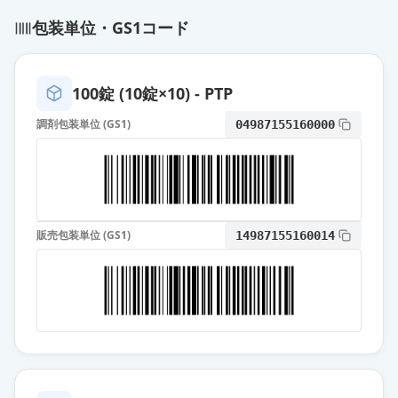
通常出荷
薬価
38.30 円
包装単位・GS1コード
アジルサルタン錠40mg「TCK」
通常出荷
薬価
38.30 円
100錠 (10錠×10) - PTP
調剤包装単位 (GS1)
04987155160000
アジルサルタンOD錠40mg「サワ
イ」
通常出荷
薬価
38.30 円
アジルサルタンOD錠40mg「日新」
通常出荷
販売包装単位 (GS1)
14987155160014
薬価
38.30 円
アジルサルタンOD錠
40mg「DSEP」
通常出荷
薬価
38.30 円
アジルサルタンOD錠40mg「フェル
ゼン」
通常出荷