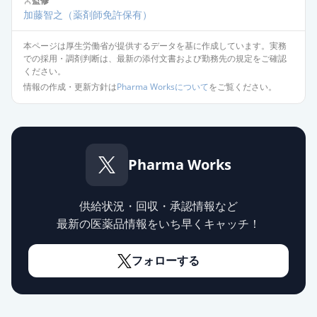
監修
アジルサルタン錠10mg「JG」
通常出荷
加藤智之
（薬剤師免許保有）
薬価
17.10 円
本ページは厚生労働省が提供するデータを基に作成しています。実務
アジルサルタンOD錠
での採用・調剤判断は、最新の添付文書および勤務先の規定をご確認
ください。
10mg「DSEP」
通常出荷
情報の作成・更新方針は
Pharma Worksについて
をご覧ください。
薬価
17.10 円
アジルサルタン錠10mg「トーワ」
通常出荷
薬価
17.10 円
Pharma Works
アジルサルタンOD錠10mg「明治」
通常出荷
薬価
17.10 円
供給状況・回収・承認情報など
最新の医薬品情報をいち早くキャッチ！
アジルサルタン錠10mg「武田テ
バ」
通常出荷
フォローする
薬価
17.10 円
アジルサルタンOD錠20mg「日新」
通常出荷