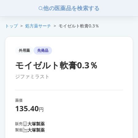
他の医薬品を検索する
トップ
>
処方薬サーチ
>
モイゼルト軟膏0.3％
外用薬
先発品
モイゼルト軟膏0.3％
ジファミラスト
薬価
135.40
円
大塚製薬
販売
大塚製薬
製造