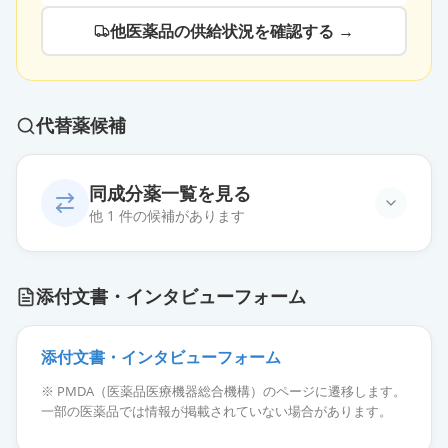
他医薬品の供給状況を確認する →
代替薬候補
同成分薬一覧を見る
他 1 件の候補があります
モイゼルト軟膏1％
限定出荷
添付文書・インタビューフォーム
薬価
145.10 円
添付文書・インタビューフォーム
※ PMDA（医薬品医療機器総合機構）のページに遷移します。
一部の医薬品では情報が掲載されていない場合があります。