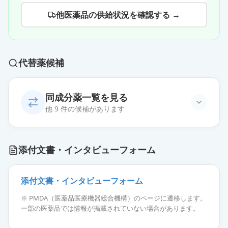
他医薬品の供給状況を確認する →
代替薬候補
同成分薬一覧を見る
他 9 件の候補があります
プロチレリン酒石酸塩注射液
添付文書・インタビューフォーム
1mg「サワイ」
供給停止
薬価
828 円
添付文書・インタビューフォーム
プロチレリン酒石酸塩注
※ PMDA（医薬品医療機器総合機構）のページに遷移します。
0.5mg「NP」
通常出荷
一部の医薬品では情報が掲載されていない場合があります。
薬価
324 円