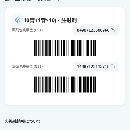
プロチレリン酒石酸塩注
10管 (1管×10) - 注射剤
2mg「NP」
通常出荷
薬価
1714 円
調剤包装単位 (GS1)
04987123500968
ヒルトニン2mg注射液
通常出荷
薬価
2580 円
販売包装単位 (GS1)
14987123115718
掲載情報について