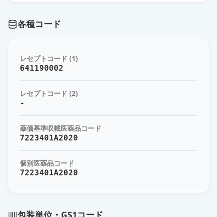
プロチレリン酒石酸塩注射液
各種コード
0.5mg「SW」
通常出荷
薬価
361 円
レセプトコード (1)
プロチレリン酒石酸塩注射液
641190002
0.5mg「サワイ」
通常出荷
薬価
361 円
レセプトコード (2)
-
ヒルトニン0.5mg注射液
通常出荷
薬価
521 円
薬価基準収載医薬品コード
7223401A2020
プロチレリン酒石酸塩注射液
2mg「SW」
通常出荷
個別医薬品コード
薬価
1714 円
7223401A2020
プロチレリン酒石酸塩注射液
2mg「サワイ」
通常出荷
包装単位・GS1コード
薬価
1714 円