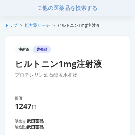
他の医薬品を検索する
トップ
>
処方薬サーチ
>
ヒルトニン1mg注射液
注射薬
先発品
ヒルトニン1mg注射液
プロチレリン酒石酸塩水和物
薬価
1247
円
武田薬品
販売
武田薬品
製造