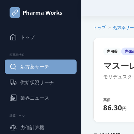
Pharma Works
トップ
>
処方薬サー
トップ
内用薬
先発
医薬品情報
マスーレ
処方薬サーチ
モリデュスタ
供給状況サーチ
業界ニュース
薬価
86.30
円
計算ツール
力価計算機