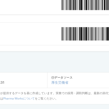
データソース
:31
厚生労働省
省が提供するデータを基に作成しています。実務での採用・調剤判断は、最新の添付
針は
Pharma Worksについて
をご覧ください。