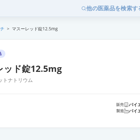
他の医薬品を検索す
チ
>
マスーレッド錠12.5mg
品
ッド錠12.5mg
ットナトリウム
バイ
販売
バイ
製造