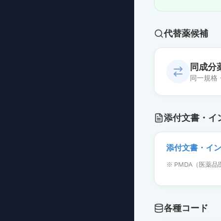
代替薬候補
同成分
同一規格
添付文書・イ
マスーレッド錠
薬価
40.10 円
添付文書・イ
※ PMDA（医
マスーレッド錠
薬価
152.80 円
マスーレッド錠
各種コード
薬価
375.70 円