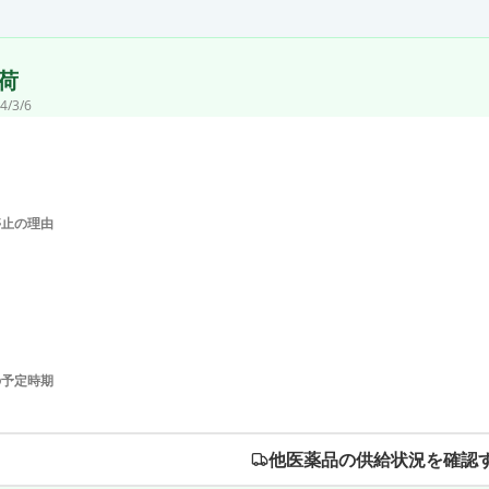
荷
4/3/6
停止の理由
の予定時期
他医薬品の供給状況を確認す