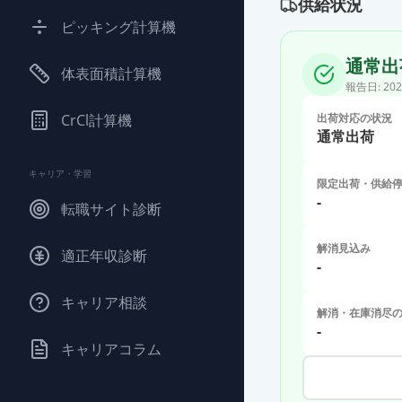
供給状況
ピッキング計算機
通常出
体表面積計算機
報告日:
202
CrCl計算機
出荷対応の状況
通常出荷
キャリア・学習
限定出荷・供給
-
転職サイト診断
解消見込み
適正年収診断
-
キャリア相談
解消・在庫消尽
-
キャリアコラム