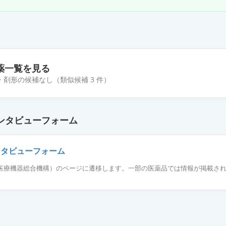
薬一覧を見る
・剤形の候補なし（類似候補 3 件）
ンタビューフォーム
5mg
ンタビューフォーム
薬品医療機器総合機構）のページに遷移します。一部の医薬品では情報が掲載さ
25mg
75mg