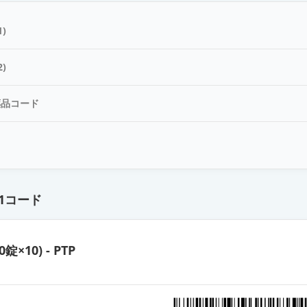
)
)
薬品コード
ド
1コード
0錠×10) - PTP