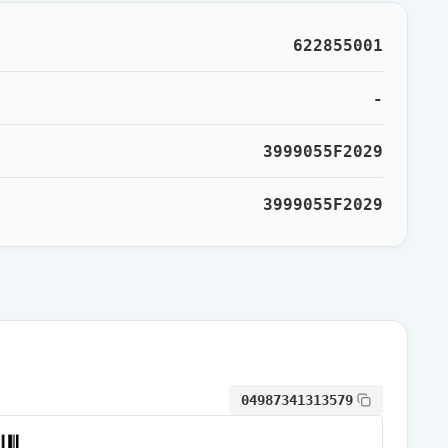
622855001
-
3999055F2029
3999055F2029
04987341313579