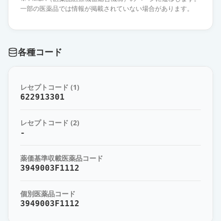
薬価
16.30 円
一部の医薬品では情報が掲載されていない場合があります。
フェブキソスタット錠20mg「トー
ワ」
限定出荷
各種コード
薬価
10.80 円
レセプトコード (1)
622913301
レセプトコード (2)
-
薬価基準収載医薬品コード
3949003F1112
個別医薬品コード
3949003F1112