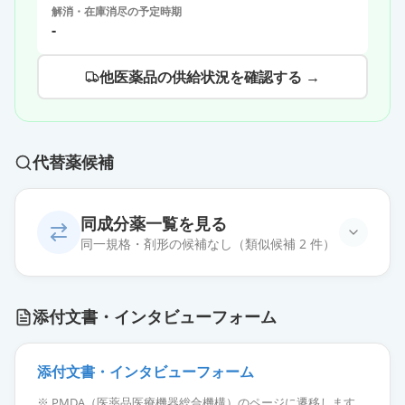
解消・在庫消尽の予定時期
-
他医薬品の供給状況を確認する →
代替薬候補
同成分薬一覧を見る
同一規格・剤形の候補なし（類似候補 2 件）
添付文書・インタビューフォーム
添付文書・インタビューフォーム
フェブキソスタット錠40mg「トー
ワ」
通常出荷
※ PMDA（医薬品医療機器総合機構）のページに遷移します。