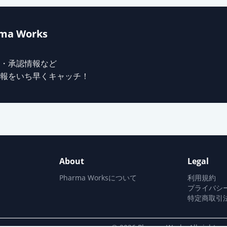
10mg「TCK」
ma Works
錠10mg「サンド」
・承認情報など
報をいち早くキャッチ！
錠10mg「サワイ」
OD錠10mg「フェルゼン」
About
Legal
OD錠10mg「サワイ」
Pharma Worksについて
利用規約
プライバシ
特定商取引
OD錠10mg「杏林」