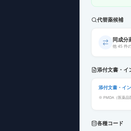
代替薬候補
同成分
他 45 
アジルサルタン
添付文書・イ
薬価
38.30 円
アジルサルタン
添付文書・イ
薬価
38.30 円
※ PMDA（医
アジルサルタン
薬価
38.30 円
各種コード