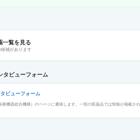
薬一覧を見る
件の候補があります
錠40mg「武田テバ」
ンタビューフォーム
OD錠40mg「明治」
ンタビューフォーム
薬品医療機器総合機構）のページに遷移します。一部の医薬品では情報が掲載さ
錠40mg「サンド」