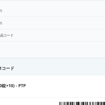
錠40mg「トーワ」
)
錠40mg「ニプロ」
)
薬品コード
40mg「JG」
ド
錠40mg「サワイ」
1コード
OD錠40mg「杏林」
0錠×10) - PTP
40mg「TCK」