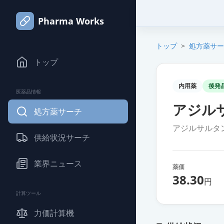
Pharma Works
トップ
>
処方薬サー
トップ
内用薬
後発
医薬品情報
アジル
処方薬サーチ
アジルサルタ
供給状況サーチ
業界ニュース
薬価
38.30
円
計算ツール
力価計算機