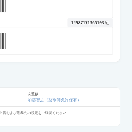
通常出荷
14987171365103
通常出荷
通常出荷
通常出荷
監修
通常出荷
加藤智之
（薬剤師免許保有）
文書および勤務先の規定をご確認ください。
通常出荷