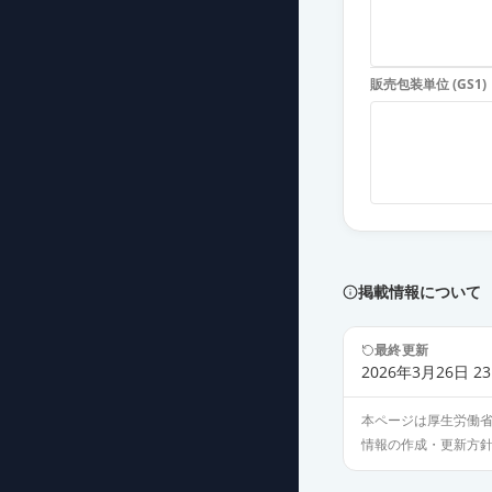
アジルサルタン
薬価
38.30 円
販売包装単位 (GS1)
アジルサルタン
薬価
38.30 円
アジルサルタンO
薬価
38.30 円
アジルサルタン
薬価
38.30 円
掲載情報について
アジルバ錠40m
最終更新
薬価
96.50 円
2026年3月26日 23
本ページは厚生労働
アジルサルタン
情報の作成・更新方
薬価
17.10 円