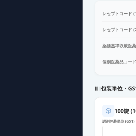
アジルサルタン
薬価
38.30 円
レセプトコード (1
アジルサルタン
レセプトコード (2
薬価
38.30 円
薬価基準収載医
アジルサルタン錠
薬価
38.30 円
個別医薬品コー
アジルサルタン
薬価
38.30 円
包装単位・GS
アジルサルタン
薬価
38.30 円
100錠 (1
アジルサルタン錠
調剤包装単位 (GS1)
薬価
38.30 円