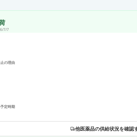
荷
6/7/7
停止の理由
の予定時期
他医薬品の供給状況を確認す