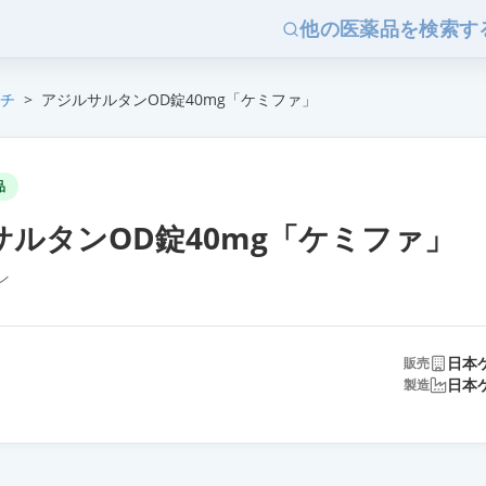
他の医薬品を検索す
チ
>
アジルサルタンOD錠40mg「ケミファ」
品
サルタンOD錠40mg「ケミファ」
ン
日本
販売
日本
製造