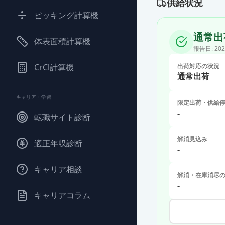
供給状況
ピッキング計算機
通常出
体表面積計算機
報告日:
202
CrCl計算機
出荷対応の状況
通常出荷
キャリア・学習
限定出荷・供給
-
転職サイト診断
解消見込み
適正年収診断
-
キャリア相談
解消・在庫消尽
-
キャリアコラム