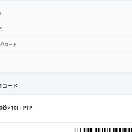
合錠LD「EE」
)
合錠LD「杏林」
)
薬品コード
合錠LD「サンド」
ド
合錠LD「YD」
1コード
合錠HD「三和」
0錠×10) - PTP
合錠HD「日医工」