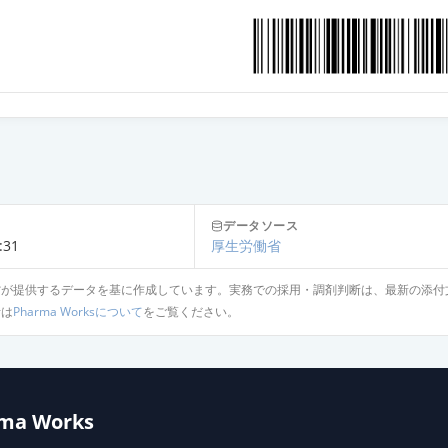
合錠LD「ケミファ」
合錠LD「オーハラ」
合錠LD「トーワ」
データソース
合錠LD「DSPB」
:31
厚生労働省
省が提供するデータを基に作成しています。実務での採用・調剤判断は、最新の添付
針は
Pharma Worksについて
をご覧ください。
合錠LD「JG」
合錠LD「ダイト」
ma Works