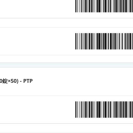
合錠HD「杏林」
合錠HD「ダイト」
合錠HD「YD」
合錠HD「サンド」
0錠×50) - PTP
合錠LD「サワイ」
合錠LD「NIG」