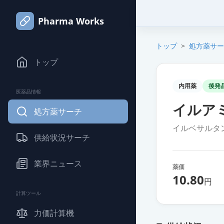
Pharma Works
トップ
>
処方薬サー
トップ
内用薬
後発
医薬品情報
イルア
処方薬サーチ
イルベサルタ
供給状況サーチ
業界ニュース
薬価
10.80
円
計算ツール
力価計算機