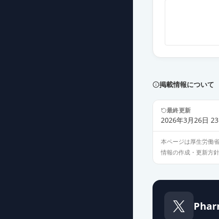
イルアミクス配
薬価
15.60 円
イルアミクス配
薬価
15.60 円
イルアミクス配
掲載情報について
薬価
15.60 円
最終更新
イルアミクス配
2026年3月26日 23
薬価
15.60 円
本ページは厚生労働
情報の作成・更新方
イルアミクス配
薬価
15.60 円
イルアミクス配
Phar
薬価
15.60 円