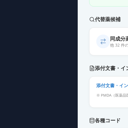
代替薬候補
同成分
他 32 
イルアミクス配
添付文書・イ
薬価
10.80 円
イルアミクス配合
添付文書・イ
薬価
10.80 円
※ PMDA（医
イルアミクス配
薬価
10.80 円
各種コード