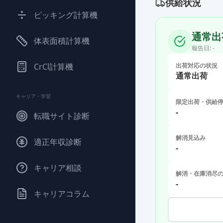
供給状況
ピッキング計算機
通常出
体表面積計算機
報告日:
-
CrCl計算機
出荷対応の状況
通常出荷
キャリア・学習
限定出荷・供給
-
転職サイト診断
解消見込み
適正年収診断
-
キャリア相談
解消・在庫消尽
-
キャリアコラム