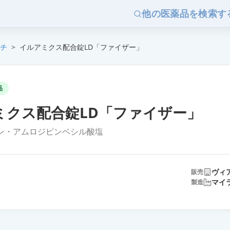
他の医薬品を検索す
チ
>
イルアミクス配合錠LD「ファイザー」
品
ミクス配合錠LD「ファイザー」
ン・アムロジピンベシル酸塩
ヴィ
販売
マイ
製造