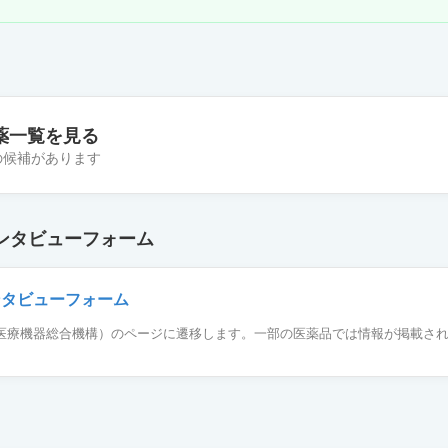
薬一覧を見る
件の候補があります
合錠HD「EE」
ンタビューフォーム
錠LD「VTRS」
ンタビューフォーム
薬品医療機器総合機構）のページに遷移します。一部の医薬品では情報が掲載さ
合錠LD「日医工」