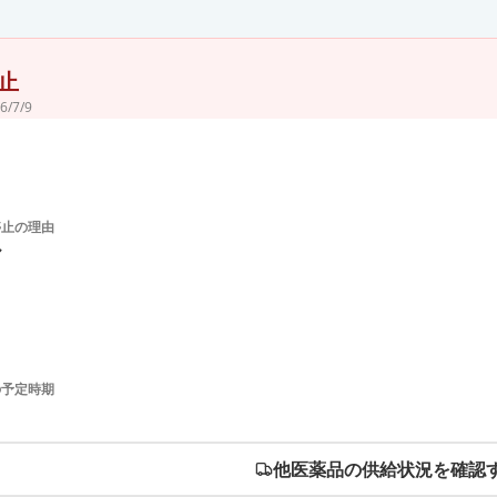
止
6/7/9
停止の理由
ル
の予定時期
他医薬品の供給状況を確認す