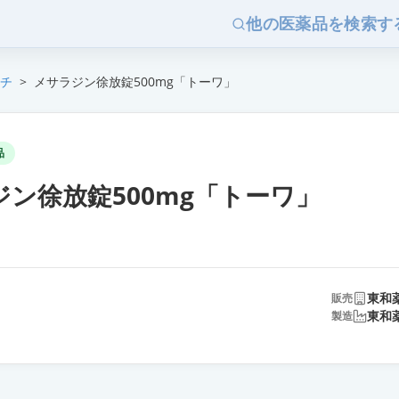
他の医薬品を検索す
チ
>
メサラジン徐放錠500mg「トーワ」
品
ン徐放錠500mg「トーワ」
東和
販売
東和
製造