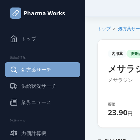
Pharma Works
トップ
>
処方薬サー
トップ
内用薬
後発
医薬品情報
メサラジ
処方薬サーチ
メサラジン
供給状況サーチ
業界ニュース
薬価
23.90
円
計算ツール
力価計算機