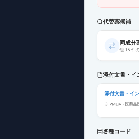
代替薬候補
同成分
他 15 
メサラジン錠5
添付文書・イ
薬価
23.90 円
メサラジン徐放
添付文書・イ
薬価
23.90 円
※ PMDA（医
ペンタサ錠500
薬価
45.80 円
各種コード