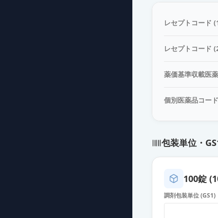
アサコール錠40
薬価
26.70 円
レセプトコード (1
リアルダ錠600
レセプトコード (2
薬価
93.30 円
薬価基準収載医
リアルダ錠120
薬価
162.20 円
個別医薬品コー
メサラジン徐放
薬価
13.80 円
包装単位・GS
メサラジン徐放
薬価
13.80 円
100錠 (1
メサラジン腸溶
調剤包装単位 (GS1)
薬価
15.70 円