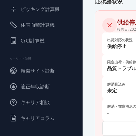
供給状況
ピッキング計算機
供給停
体表面積計算機
報告日:
202
CrCl計算機
出荷対応の状況
供給停止
キャリア・学習
限定出荷・供給
品質トラブ
転職サイト診断
解消見込み
適正年収診断
未定
キャリア相談
解消・在庫消尽
-
キャリアコラム