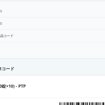
0mg
)
mg
)
薬品コード
0mg
ド
錠250mg「トーワ」
1コード
錠250mg「日医工P」
0錠×10) - PTP
錠400mg「サワイ」