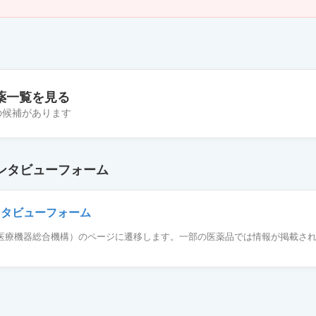
薬一覧を見る
件の候補があります
00mg「ケミファ」
ンタビューフォーム
錠500mg「日医工P」
ンタビューフォーム
薬品医療機器総合機構）のページに遷移します。一部の医薬品では情報が掲載さ
mg