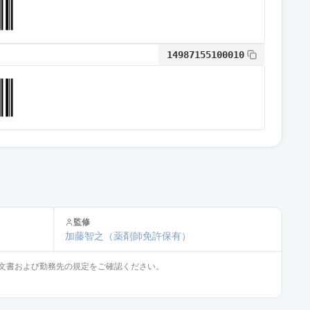
限定出荷
14987155100010
限定出荷
限定出荷
通常出荷
監修
通常出荷
加藤智之
（薬剤師免許保有）
文書および勤務先の規定をご確認ください。
限定出荷