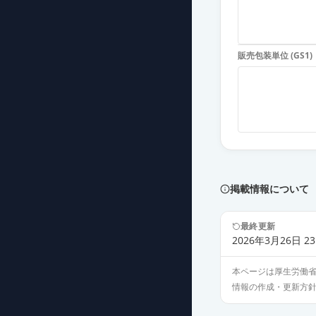
メサラジン錠2
薬価
16.80 円
販売包装単位 (GS1)
ペンタサ錠250
薬価
26.10 円
ペンタサ顆粒9
薬価
96.00 円
ペンタサ注腸1
薬価
325.80 円
掲載情報について
メサラジン注腸
最終更新
薬価
426.50 円
2026年3月26日 23
本ページは厚生労働
ペンタサ坐剤1
情報の作成・更新方
薬価
176.90 円