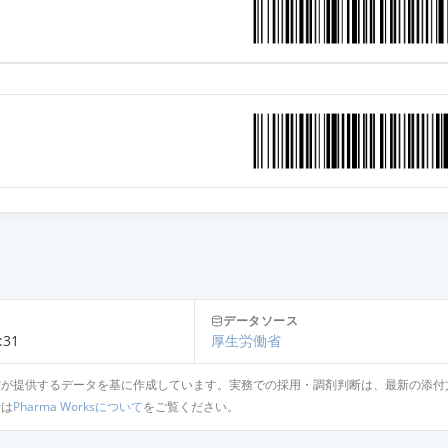
50mg「ケミファ」
mg
4％
g
1g「ケンエー」
データソース
:31
厚生労働省
省が提供するデータを基に作成しています。実務での採用・調剤判断は、最新の添付
g
針は
Pharma Worksについて
をご覧ください。