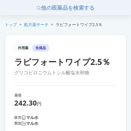
他の医薬品を検索する
トップ
>
処方薬サーチ
>
ラピフォートワイプ2.5％
外用薬
先発品
ラピフォートワイプ2.5％
グリコピロニウムトシル酸塩水和物
薬価
242.30
円
マルホ
販売
マルホ
製造