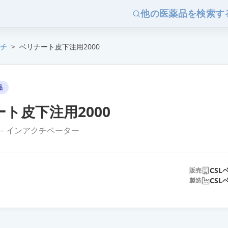
他の医薬品を検索す
チ
>
ベリナート皮下注用2000
品
ト皮下注用2000
1－インアクチベーター
CSL
販売
CSL
製造