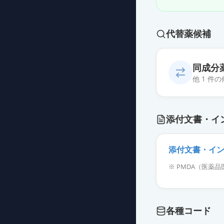
代替薬候補
同成分
他 1 件
ベリナートP静注
添付文書・イ
薬価
101325 円
添付文書・イ
※ PMDA（医
各種コード