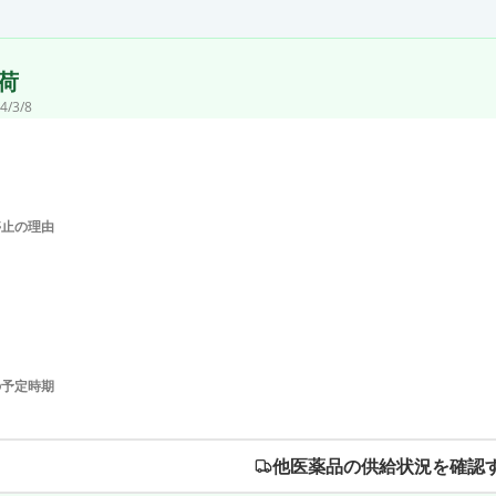
荷
4/3/8
停止の理由
の予定時期
他医薬品の供給状況を確認す