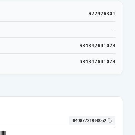
622926301
-
6343426D1023
6343426D1023
04987731900952