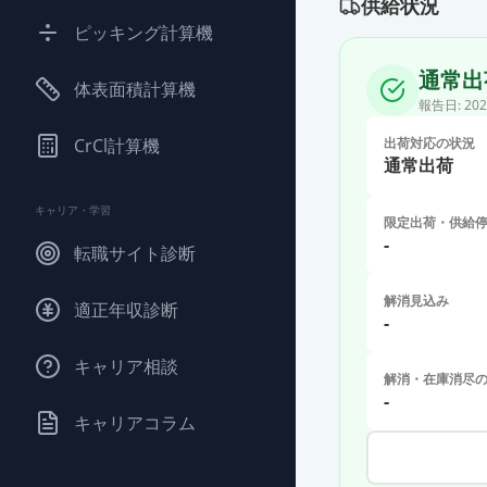
供給状況
ピッキング計算機
通常出
体表面積計算機
報告日:
202
CrCl計算機
出荷対応の状況
通常出荷
キャリア・学習
限定出荷・供給
-
転職サイト診断
解消見込み
適正年収診断
-
キャリア相談
解消・在庫消尽
-
キャリアコラム