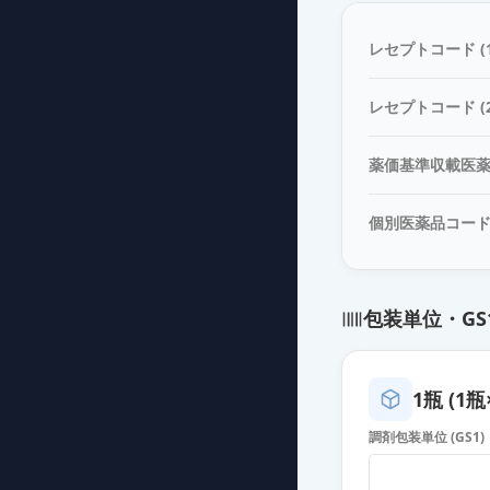
レセプトコード (1
レセプトコード (2
薬価基準収載医
個別医薬品コー
包装単位・GS
1瓶 (1瓶
調剤包装単位 (GS1)