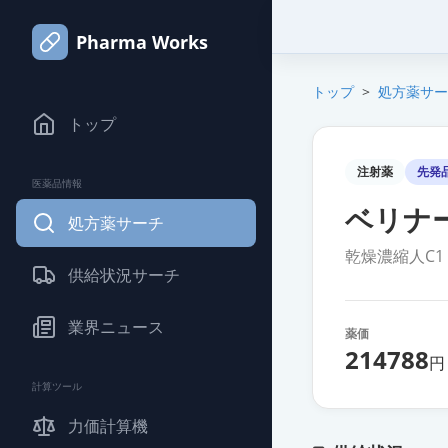
Pharma Works
トップ
>
処方薬サー
トップ
注射薬
先発
医薬品情報
ベリナー
処方薬サーチ
乾燥濃縮人C
供給状況サーチ
業界ニュース
薬価
214788
円
計算ツール
力価計算機