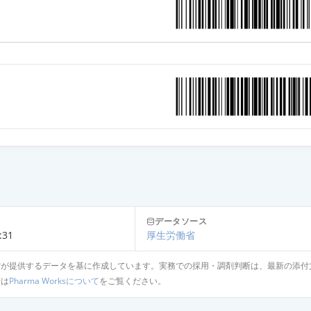
データソース
:31
厚生労働省
省が提供するデータを基に作成しています。実務での採用・調剤判断は、最新の添付
針は
Pharma Worksについて
をご覧ください。