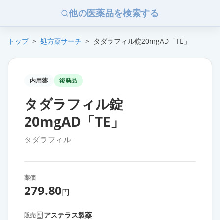
他の医薬品を検索する
トップ
>
処方薬サーチ
>
タダラフィル錠20mgAD「TE」
内用薬
後発品
タダラフィル錠
20mgAD「TE」
タダラフィル
薬価
279.80
円
アステラス製薬
販売