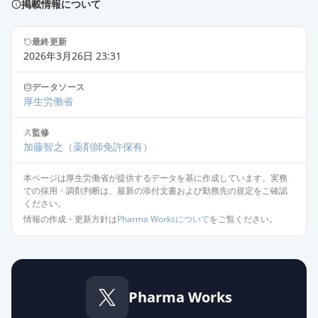
掲載情報について
タダラフィル錠5mgZA「サワイ」
通常出荷
薬価
30.30 円
最終更新
2026年3月26日 23:31
タダラフィル錠5mgZA「サンド」
通常出荷
データソース
薬価
30.30 円
厚生労働省
タダラフィル錠5mgZA「日医工」
監修
通常出荷
加藤智之
薬価
30.30 円
（薬剤師免許保有）
本ページは厚生労働省が提供するデータを基に作成しています。実務
タダラフィル錠5mgZA「杏林」
での採用・調剤判断は、最新の添付文書および勤務先の規定をご確認
通常出荷
薬価
30.30 円
ください。
情報の作成・更新方針は
Pharma Worksについて
をご覧ください。
タダラフィル錠5mgZA「あすか」
通常出荷
薬価
30.30 円
タダラフィル錠5mgZA「シオエ」
Pharma Works
通常出荷
薬価
30.30 円