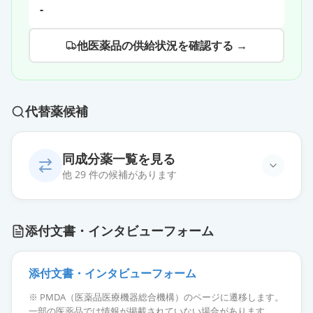
-
他医薬品の供給状況を確認する →
代替薬候補
同成分薬一覧を見る
他 29 件の候補があります
タダラフィル錠20mgAD「杏林」
通常出荷
添付文書・インタビューフォーム
薬価
279.80 円
タダラフィル錠20mgAD「サワイ」
添付文書・インタビューフォーム
通常出荷
薬価
279.80 円
※ PMDA（医薬品医療機器総合機構）のページに遷移します。
一部の医薬品では情報が掲載されていない場合があります。