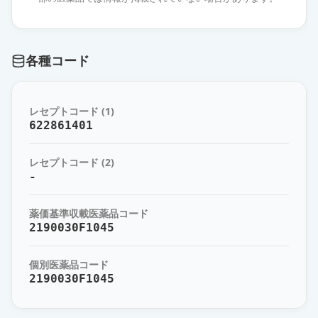
タダラフィル錠20mgAD「JG」
通常出荷
薬価
489.60 円
各種コード
アドシルカ錠20mg
通常出荷
薬価
653.30 円
レセプトコード (1)
シアリス錠20mg
622861401
通常出荷
薬価
1288.90 円
レセプトコード (2)
タダラフィル錠2.5mgZA「フソー」
-
通常出荷
薬価
14.90 円
薬価基準収載医薬品コード
タダラフィル錠2.5mgZA「シオエ」
2190030F1045
通常出荷
薬価
14.90 円
個別医薬品コード
2190030F1045
タダラフィル錠2.5mgZA「サワイ」
通常出荷
薬価
14.90 円