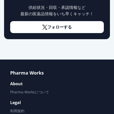
供給状況・回収・承認情報など
タダラフィル錠5mgZA「フソー」
通常出荷
最新の医薬品情報をいち早くキャッチ！
薬価
30.30 円
フォローする
ザルティア錠2.5mg
通常出荷
薬価
40.30 円
タダラフィル錠5mgZA「JG」
通常出荷
薬価
59.90 円
ザルティア錠5mg
通常出荷
Pharma Works
薬価
78.60 円
About
シアリス錠5mg
通常出荷
Pharma Worksについて
薬価
1078.30 円
Legal
シアリス錠10mg
通常出荷
利用規約
薬価
1164.60 円