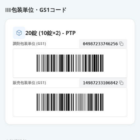
タダラフィル錠2.5mgZA「あすか」
包装単位・GS1コード
通常出荷
薬価
14.90 円
タダラフィル錠2.5mgZA「杏林」
20錠 (10錠×2) - PTP
通常出荷
薬価
14.90 円
調剤包装単位 (GS1)
04987233746256
タダラフィル錠2.5mgZA「サンド」
通常出荷
薬価
14.90 円
タダラフィル錠2.5mgZA「ニプロ」
通常出荷
販売包装単位 (GS1)
14987233106842
薬価
14.90 円
タダラフィル錠2.5mgZA「日医工」
通常出荷
薬価
14.90 円
タダラフィル錠2.5mgZA「JG」
通常出荷
薬価
27.20 円