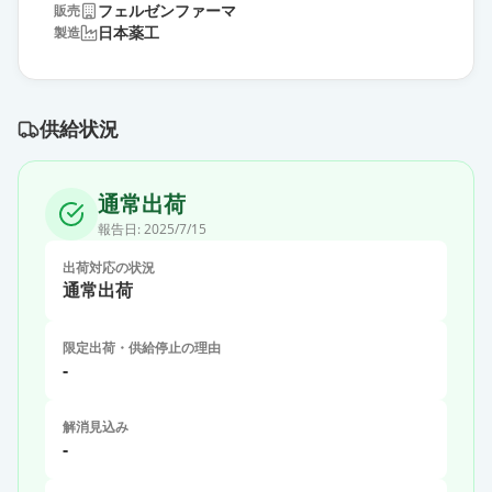
フェルゼンファーマ
販売
日本薬工
製造
供給状況
通常出荷
報告日:
2025/7/15
出荷対応の状況
通常出荷
限定出荷・供給停止の理由
-
解消見込み
-