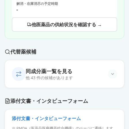
解消・在庫消尽の予定時期
-
他医薬品の供給状況を確認する →
代替薬候補
同成分薬一覧を見る
他 43 件の候補があります
フェブキソスタットOD錠10mg「ケ
添付文書・インタビューフォーム
ミファ」
通常出荷
薬価
6.30 円
添付文書・インタビューフォーム
フェブキソスタット錠10mg「サワ
※ PMDA（医薬品医療機器総合機構）のページに遷移します。