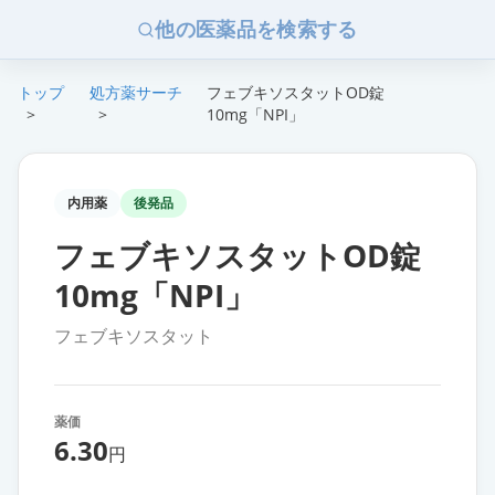
他の医薬品を検索する
トップ
処方薬サーチ
フェブキソスタットOD錠
>
>
10mg「NPI」
内用薬
後発品
フェブキソスタットOD錠
10mg「NPI」
フェブキソスタット
薬価
6.30
円