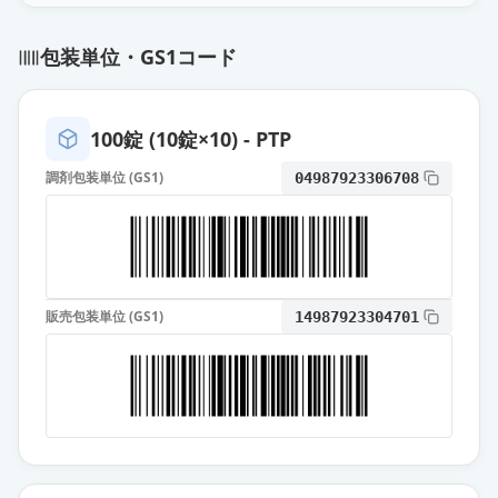
フェブキソスタット錠10mg「杏
林」
通常出荷
包装単位・GS1コード
薬価
6.30 円
フェブキソスタットOD錠10mg「サ
100錠 (10錠×10) - PTP
ワイ」
通常出荷
薬価
6.30 円
調剤包装単位 (GS1)
04987923306708
フェブキソスタットOD錠10mg「日
新」
通常出荷
薬価
6.30 円
販売包装単位 (GS1)
14987923304701
フェブキソスタット錠
10mg「TCK」
通常出荷
薬価
6.30 円
フェブキソスタット錠10mg「ニプ
ロ」
通常出荷