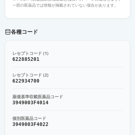
イ」
通常出荷
一部の医薬品では情報が掲載されていない場合があります。
薬価
6.30 円
フェブキソスタット錠10mg「日
各種コード
新」
通常出荷
薬価
6.30 円
レセプトコード (1)
フェブキソスタット錠
622885201
10mg「AFP」
通常出荷
薬価
6.30 円
レセプトコード (2)
622934700
フェブキソスタットOD錠10mg「明
治」
通常出荷
薬価基準収載医薬品コード
薬価
6.30 円
3949003F4014
フェブキソスタット錠10mg「YD」
通常出荷
個別医薬品コード
薬価
6.30 円
3949003F4022