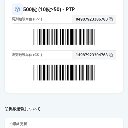
薬価
6.30 円
500錠 (10錠×50) - PTP
フェブキソスタット錠
調剤包装単位 (GS1)
04987923306708
10mg「DSEP」
通常出荷
薬価
6.30 円
フェブリク錠10mg
通常出荷
薬価
12.40 円
販売包装単位 (GS1)
14987923304763
フェブキソスタットOD錠20mg「明
治」
通常出荷
薬価
10.80 円
フェブキソスタット錠20mg「サワ
イ」
通常出荷
薬価
10.80 円
掲載情報について
フェブキソスタット錠
最終更新