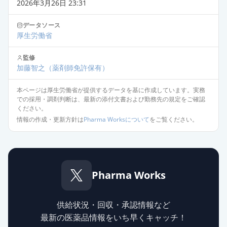
20mg「AFP」
通常出荷
2026年3月26日 23:31
薬価
10.80 円
データソース
厚生労働省
フェブキソスタット錠20mg「杏
林」
通常出荷
監修
薬価
10.80 円
加藤智之
（薬剤師免許保有）
フェブキソスタットOD錠20mg「日
本ページは厚生労働省が提供するデータを基に作成しています。実務
での採用・調剤判断は、最新の添付文書および勤務先の規定をご確認
新」
通常出荷
ください。
薬価
10.80 円
情報の作成・更新方針は
Pharma Worksについて
をご覧ください。
フェブキソスタット錠20mg「YD」
通常出荷
薬価
10.80 円
Pharma Works
フェブキソスタット錠
20mg「TCK」
通常出荷
薬価
10.80 円
供給状況・回収・承認情報など
最新の医薬品情報をいち早くキャッチ！