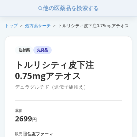
他の医薬品を検索する
トップ
>
処方薬サーチ
>
トルリシティ皮下注0.75mgアテオス
注射薬
先発品
トルリシティ皮下注
0.75mgアテオス
デュラグルチド（遺伝子組換え）
薬価
2699
円
住友ファーマ
販売