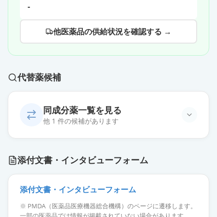
-
他医薬品の供給状況を確認する →
代替薬候補
同成分薬一覧を見る
他 1 件の候補があります
トルリシティ皮下注1.5mgアテオス
通常出荷
添付文書・インタビューフォーム
薬価
5435 円
添付文書・インタビューフォーム
※ PMDA（医薬品医療機器総合機構）のページに遷移します。
一部の医薬品では情報が掲載されていない場合があります。