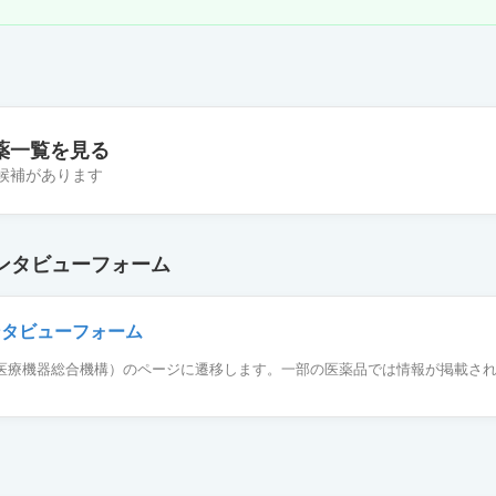
薬一覧を見る
の候補があります
.1％
ンタビューフォーム
2mg
ンタビューフォーム
薬品医療機器総合機構）のページに遷移します。一部の医薬品では情報が掲載さ
g