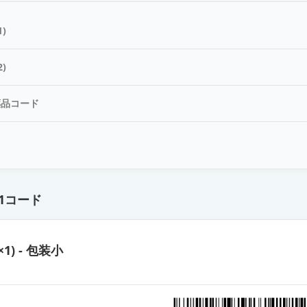
0.1％シリンジ「テルモ」
)
.15mg
)
薬品コード
.3mg
ド
1コード
×1) - 包装小