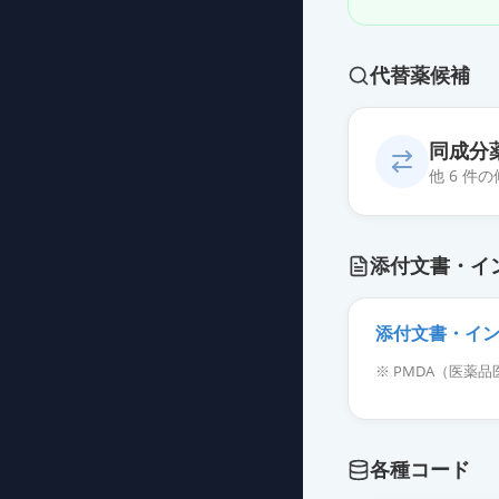
代替薬候補
同成分
他 6 件
ボスミン外用液0
添付文書・イ
薬価
12.00 円
ネフィー点鼻液
添付文書・イ
薬価
24672.10 円
※ PMDA（医
ボスミン注1m
薬価
188 円
各種コード