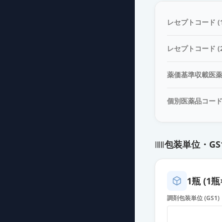
アドレナリン注
薬価
354 円
レセプトコード (1
エピペン注射液0
レセプトコード (2
薬価
9672 円
薬価基準収載医
エピペン注射液0
薬価
10197 円
個別医薬品コー
包装単位・GS
1瓶 (1瓶
調剤包装単位 (GS1)