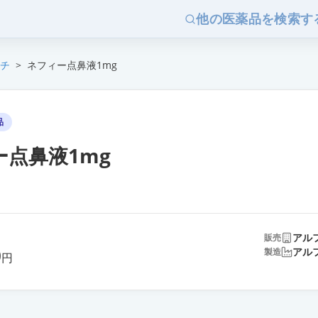
他の医薬品を検索す
チ
>
ネフィー点鼻液1mg
品
ー点鼻液1mg
アル
販売
0
アル
製造
円