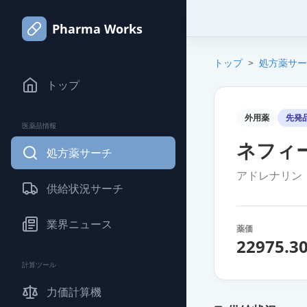
Pharma Works
トップ
>
処方薬サー
トップ
外用薬
先発
医薬品情報
ネフィ
処方薬サーチ
アドレナリン
供給状況サーチ
業界ニュース
薬価
22975.3
計算ツール
力価計算機