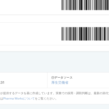
データソース
:31
厚生労働省
省が提供するデータを基に作成しています。実務での採用・調剤判断は、最新の添付
針は
Pharma Worksについて
をご覧ください。