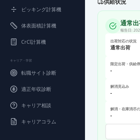
供給状況
ピッキング計算機
通常出
体表面積計算機
報告日:
202
CrCl計算機
出荷対応の状況
通常出荷
キャリア・学習
限定出荷・供給
-
転職サイト診断
解消見込み
適正年収診断
-
キャリア相談
解消・在庫消尽
-
キャリアコラム