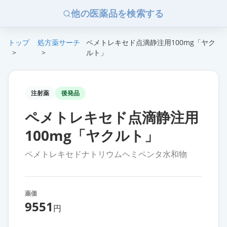
他の医薬品を検索する
トップ
処方薬サーチ
ペメトレキセド点滴静注用100mg「ヤク
>
>
ルト」
注射薬
後発品
ペメトレキセド点滴静注用
100mg「ヤクルト」
ペメトレキセドナトリウムヘミペンタ水和物
薬価
9551
円