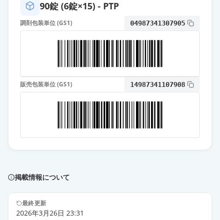
90錠 (6錠×15) - PTP
薬価
38.90 円
調剤包装単位 (GS1)
04987341307905
炭酸ランタン顆粒分包500mg「フソ
ー」
限定出荷
薬価
45.70 円
炭酸ランタン顆粒分包
販売包装単位 (GS1)
14987341107908
500mg「JG」
供給停止
薬価
47.70 円
炭酸ランタンOD錠250mg「トー
ワ」
通常出荷
薬価
27.70 円
掲載情報について
炭酸ランタン顆粒分包250mg「トー
ワ」
通常出荷
薬価
29.00 円
最終更新
2026年3月26日 23:31