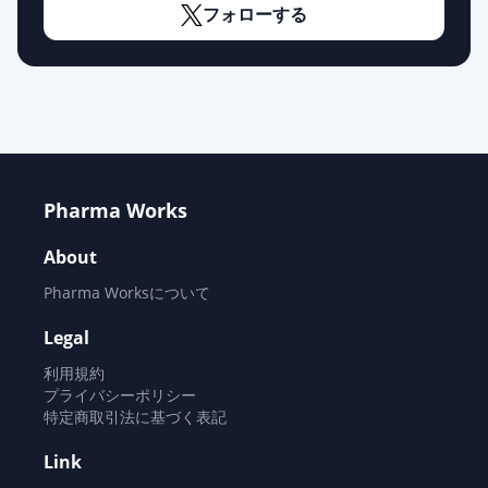
フォローする
炭酸ランタンOD錠250mg「イセ
イ」
通常出荷
薬価
32.20 円
炭酸ランタン顆粒分包250mg「サワ
イ」
通常出荷
薬価
40.00 円
Pharma Works
炭酸ランタン顆粒分包250mg「ニプ
About
ロ」
通常出荷
Pharma Worksについて
薬価
40.00 円
Legal
ホスレノール顆粒分包250mg
利用規約
通常出荷
薬価
53.00 円
プライバシーポリシー
特定商取引法に基づく表記
ホスレノールチュアブル錠250mg
通常出荷
Link
薬価
55.60 円