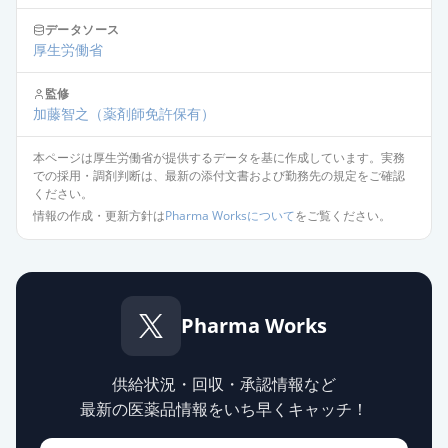
炭酸ランタン顆粒分包
データソース
250mg「JG」
通常出荷
厚生労働省
薬価
29.00 円
監修
炭酸ランタン顆粒分包250mg「ケミ
加藤智之
（薬剤師免許保有）
ファ」
通常出荷
薬価
29.00 円
本ページは厚生労働省が提供するデータを基に作成しています。実務
での採用・調剤判断は、最新の添付文書および勤務先の規定をご確認
ください。
炭酸ランタン顆粒分包
情報の作成・更新方針は
Pharma Worksについて
をご覧ください。
250mg「YD」
通常出荷
薬価
29.00 円
炭酸ランタンOD錠250mg「フソ
Pharma Works
ー」
通常出荷
薬価
32.20 円
供給状況・回収・承認情報など
炭酸ランタンOD錠250mg「FCI」
最新の医薬品情報をいち早くキャッチ！
通常出荷
薬価
32.20 円