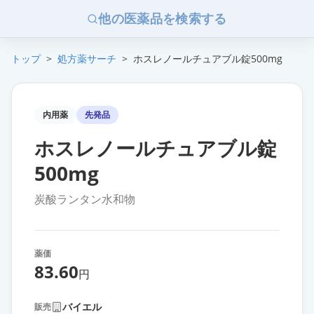
他の医薬品を検索する
トップ
>
処方薬サーチ
>
ホスレノールチュアブル錠500mg
内用薬
先発品
ホスレノールチュアブル錠
500mg
炭酸ランタン水和物
薬価
83.60
円
バイエル
販売