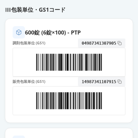
薬価
80.50 円
包装単位・GS1コード
ホスレノール顆粒分包500mg
通常出荷
薬価
80.50 円
600錠 (6錠×100) - PTP
炭酸ランタン顆粒分包500mg「サワ
調剤包装単位 (GS1)
04987341307905
イ」
通常出荷
薬価
82.40 円
炭酸ランタン顆粒分包500mg「ケミ
ファ」
通常出荷
販売包装単位 (GS1)
14987341107915
薬価
82.40 円
炭酸ランタン顆粒分包500mg「ニプ
ロ」
通常出荷
薬価
82.40 円
炭酸ランタンOD錠500mg「JG」
限定出荷