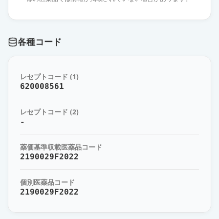
薬価
45.40 円
炭酸ランタンOD錠500mg「FCI」
通常出荷
各種コード
薬価
47.40 円
炭酸ランタンOD錠500mg「イセ
レセプトコード (1)
イ」
通常出荷
620008561
薬価
47.40 円
レセプトコード (2)
炭酸ランタンOD錠500mg「フソ
-
ー」
通常出荷
薬価
47.40 円
薬価基準収載医薬品コード
2190029F2022
炭酸ランタン顆粒分包
500mg「YD」
通常出荷
個別医薬品コード
薬価
51.30 円
2190029F2022
ホスレノールOD錠500mg
通常出荷