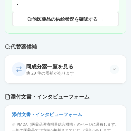
-
他医薬品の供給状況を確認する →
代替薬候補
同成分薬一覧を見る
他 29 件の候補があります
炭酸ランタンOD錠500mg「トー
添付文書・インタビューフォーム
ワ」
通常出荷
薬価
38.90 円
添付文書・インタビューフォーム
炭酸ランタン顆粒分包500mg「トー
※ PMDA（医薬品医療機器総合機構）のページに遷移します。
ワ」
通常出荷
一部の医薬品では情報が掲載されていない場合があります。