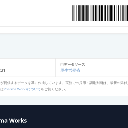
D錠8mg「EE」
錠8mg「DK」
OD錠8mg「サワイ」
データソース
錠8mg「EE」
:31
厚生労働省
省が提供するデータを基に作成しています。実務での採用・調剤判断は、最新の添付
針は
Pharma Worksについて
をご覧ください。
錠8mg「明治」
錠8mg「三和」
ma Works