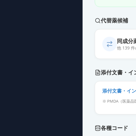
代替薬候補
同成分
他 139
カンデサルタン
添付文書・イ
薬価
10.80 円
カンデサルタン錠
添付文書・イ
薬価
10.80 円
※ PMDA（医
カンデサルタン
薬価
10.80 円
各種コード