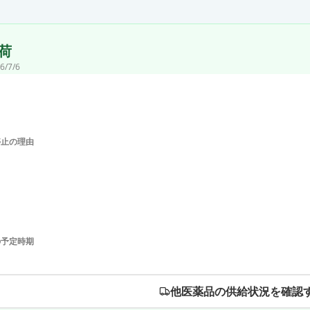
荷
6/7/6
停止の理由
の予定時期
他医薬品の供給状況を確認す