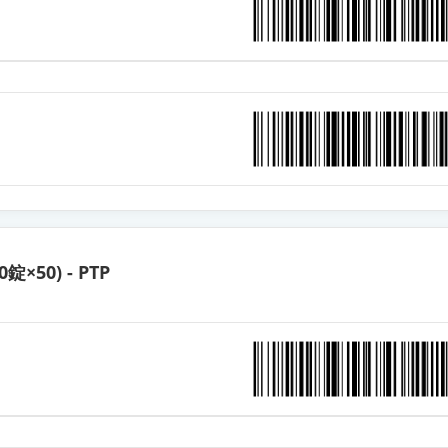
錠8mg「オーハラ」
錠8mg「ゼリア」
錠8mg「ZE」
錠8mg「武田テバ」
0錠×50) - PTP
8mg「TCK」
錠8mg「KO」