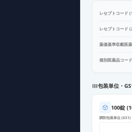
カンデサルタン錠
薬価
10.80 円
レセプトコード (1
カンデサルタン
レセプトコード (2
薬価
10.80 円
薬価基準収載医
カンデサルタン
薬価
10.80 円
個別医薬品コー
カンデサルタン
薬価
10.80 円
包装単位・GS
カンデサルタン
薬価
10.80 円
100錠 (1
カンデサルタン
調剤包装単位 (GS1)
薬価
10.80 円