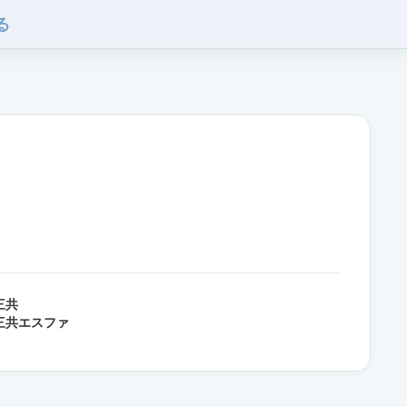
る
三共
三共エスファ