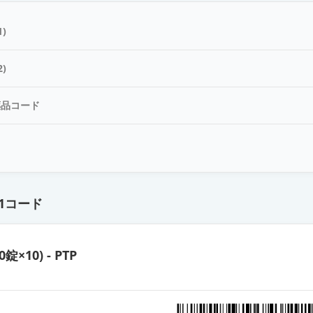
8mg「NIG」
)
錠8mg「ツルハラ」
)
薬品コード
錠8mg「タナベ」
ド
錠8mg「テバ」
1コード
錠8mg「モチダ」
0錠×10) - PTP
錠8mg「サワイ」