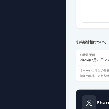
カンデサルタンO
薬価
10.80 円
カンデサルタン
薬価
10.80 円
カンデサルタン
掲載情報について
薬価
10.80 円
最終更新
カンデサルタン
2026年3月26日 23
薬価
10.80 円
本ページは厚生労働
情報の作成・更新方
カンデサルタン
薬価
10.80 円
カンデサルタン
Phar
薬価
10.80 円