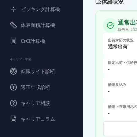
供給状況
ピッキング計算機
通常出
体表面積計算機
報告日:
202
CrCl計算機
出荷対応の状況
通常出荷
キャリア・学習
限定出荷・供給
-
転職サイト診断
解消見込み
適正年収診断
-
キャリア相談
解消・在庫消尽
-
キャリアコラム