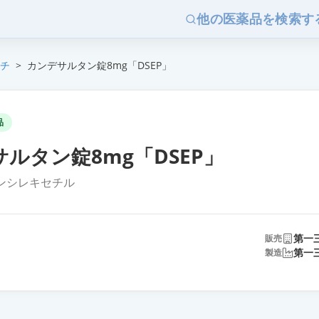
他の医薬品を検索す
チ
>
カンデサルタン錠8mg「DSEP」
品
ルタン錠8mg「DSEP」
ンシレキセチル
第一
販売
第一
製造