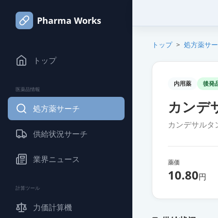
Pharma Works
トップ
>
処方薬サー
トップ
内用薬
後発
医薬品情報
カンデサ
処方薬サーチ
カンデサルタ
供給状況サーチ
業界ニュース
薬価
10.80
円
計算ツール
力価計算機