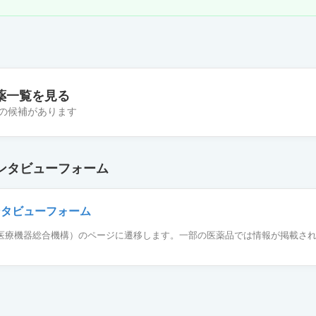
薬一覧を見る
 件の候補があります
錠8mg「ニプロ」
ンタビューフォーム
8mg「FFP」
ンタビューフォーム
薬品医療機器総合機構）のページに遷移します。一部の医薬品では情報が掲載さ
錠8mg「サノフィ」