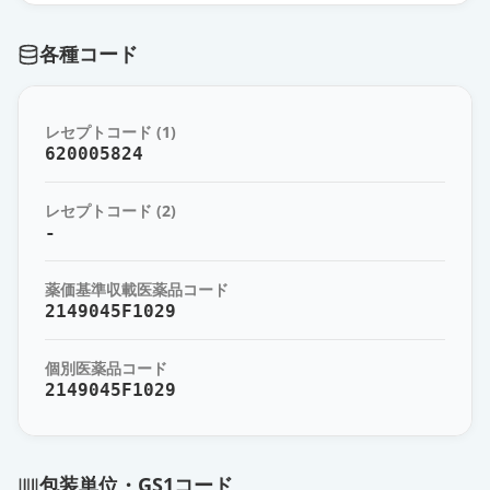
薬価
35.00 円
各種コード
セララ錠50mg
通常出荷
薬価
35.80 円
レセプトコード (1)
セララ錠100mg
620005824
通常出荷
薬価
60.90 円
レセプトコード (2)
-
薬価基準収載医薬品コード
2149045F1029
個別医薬品コード
2149045F1029
包装単位・GS1コード