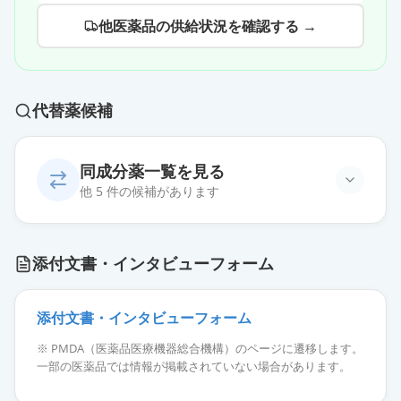
他医薬品の供給状況を確認する →
代替薬候補
同成分薬一覧を見る
他 5 件の候補があります
エプレレノン錠25mg「杏林」
通常出荷
添付文書・インタビューフォーム
薬価
10.80 円
エプレレノン錠50mg「杏林」
添付文書・インタビューフォーム
通常出荷
薬価
18.40 円
※ PMDA（医薬品医療機器総合機構）のページに遷移します。
一部の医薬品では情報が掲載されていない場合があります。
エプレレノン錠100mg「杏林」
通常出荷