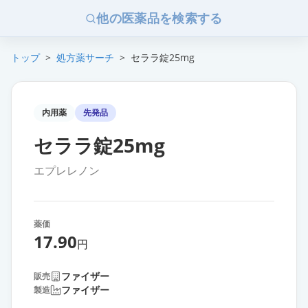
他の医薬品を検索する
トップ
>
処方薬サーチ
>
セララ錠25mg
内用薬
先発品
セララ錠25mg
エプレレノン
薬価
17.90
円
ファイザー
販売
ファイザー
製造