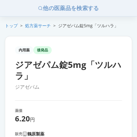
他の医薬品を検索する
トップ
>
処方薬サーチ
>
ジアゼパム錠5mg「ツルハラ」
内用薬
後発品
ジアゼパム錠5mg「ツルハ
ラ」
ジアゼパム
薬価
6.20
円
鶴原製薬
販売