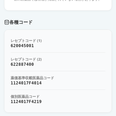
5mgセルシン錠
通常出荷
薬価
10.00 円
各種コード
ホリゾン錠5mg
通常出荷
薬価
10.00 円
レセプトコード (1)
ジアゼパム錠5mg「タイホウ」
620045001
供給停止
薬価
6.20 円
レセプトコード (2)
ジアゼパム錠2mg「アメル」
622887400
通常出荷
薬価
6.10 円
薬価基準収載医薬品コード
ジアゼパム錠10mg「ツルハラ」
1124017F4014
通常出荷
薬価
6.10 円
個別医薬品コード
1124017F4219
ジアゼパム錠2「トーワ」
通常出荷
薬価
6.10 円