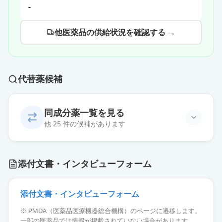
-
他医薬品の供給状況を確認する →
代替薬候補
同成分薬一覧を見る
他 25 件の候補があります
ジアゼパム錠5mg「アメル」
通常出荷
添付文書・インタビューフォーム
薬価
6.20 円
ジアゼパム錠5「トーワ」
添付文書・インタビューフォーム
通常出荷
薬価
6.20 円
※ PMDA（医薬品医療機器総合機構）のページに遷移します。
一部の医薬品では情報が掲載されていない場合があります。