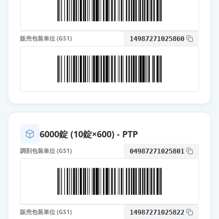
ダイアップ坐剤10
通常出荷
薬価
57.10 円
販売包装単位 (GS1)
14987271025860
ジアゼパム注射液10mg「NIG」
通常出荷
薬価
118 円
ホリゾン注射液10mg
通常出荷
薬価
118 円
スピジア点鼻液7.5mg
6000錠 (10錠×600) - PTP
通常出荷
薬価
9337.60 円
調剤包装単位 (GS1)
04987271025801
スピジア点鼻液10mg
通常出荷
薬価
10120.00 円
販売包装単位 (GS1)
14987271025822