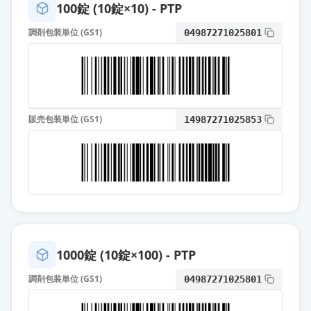
100錠 (10錠×10) - PTP
10mgセルシン錠
通常出荷
調剤包装単位 (GS1)
04987271025801
薬価
10.80 円
ジアゼパム錠2mg「タイホウ」
供給停止
薬価
6.10 円
販売包装単位 (GS1)
14987271025853
ジアゼパム注射液5mg「NIG」
通常出荷
薬価
120 円
スピジア点鼻液5mg
通常出荷
薬価
8336.50 円
ダイアップ坐剤4
通常出荷
薬価
44.60 円
1000錠 (10錠×100) - PTP
調剤包装単位 (GS1)
04987271025801
ダイアップ坐剤6
通常出荷
薬価
50.30 円