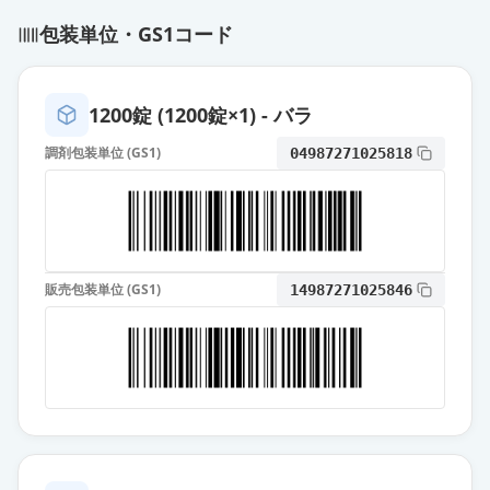
ジアゼパム錠2mg「ツルハラ」
包装単位・GS1コード
通常出荷
薬価
6.10 円
ジアゼパム錠2「サワイ」
1200錠 (1200錠×1) - バラ
通常出荷
薬価
6.10 円
調剤包装単位 (GS1)
04987271025818
ホリゾン錠2mg
通常出荷
薬価
6.40 円
2mgセルシン錠
通常出荷
販売包装単位 (GS1)
14987271025846
薬価
6.40 円
セルシン散1％
通常出荷
薬価
9.40 円
ホリゾン散1％
通常出荷
薬価
10.60 円