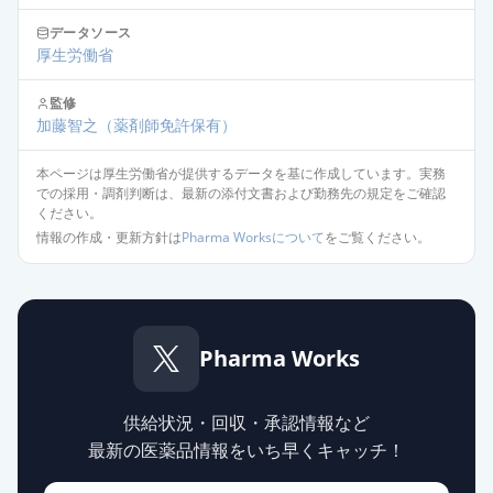
アジルサルタンOD錠20mg「杏林」
通常出荷
薬価
25.80 円
データソース
厚生労働省
アジルサルタンOD錠
監修
20mg「DSEP」
通常出荷
加藤智之
（薬剤師免許保有）
薬価
25.80 円
本ページは厚生労働省が提供するデータを基に作成しています。実務
での採用・調剤判断は、最新の添付文書および勤務先の規定をご確認
アジルサルタンOD錠20mg「ケミフ
ください。
ァ」
通常出荷
情報の作成・更新方針は
Pharma Worksについて
をご覧ください。
薬価
25.80 円
アジルサルタン錠20mg「トーワ」
通常出荷
薬価
25.80 円
Pharma Works
アジルサルタン錠20mg「TCK」
通常出荷
薬価
25.80 円
供給状況・回収・承認情報など
最新の医薬品情報をいち早くキャッチ！
アジルサルタン錠20mg「サンド」
通常出荷