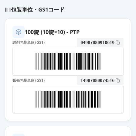
薬価
17.10 円
包装単位・GS1コード
アジルサルタン錠10mg「JG」
通常出荷
薬価
17.10 円
100錠 (10錠×10) - PTP
調剤包装単位 (GS1)
04987080910619
アジルサルタンOD錠
10mg「DSEP」
通常出荷
薬価
17.10 円
アジルサルタン錠10mg「トーワ」
通常出荷
販売包装単位 (GS1)
14987080074516
薬価
17.10 円
アジルサルタンOD錠10mg「明治」
通常出荷
薬価
17.10 円
アジルサルタン錠10mg「武田テ
バ」
通常出荷
薬価
17.10 円