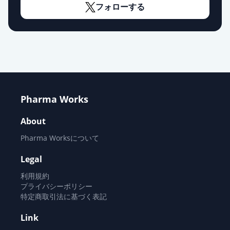
薬価
25.80 円
フォローする
アジルサルタンOD錠20mg「フェル
ゼン」
通常出荷
薬価
25.80 円
アジルサルタン錠20mg「JG」
通常出荷
薬価
25.80 円
Pharma Works
アジルサルタン錠20mg「ニプロ」
About
通常出荷
薬価
25.80 円
Pharma Worksについて
アジルサルタンOD錠20mg「サワ
Legal
イ」
通常出荷
利用規約
薬価
25.80 円
プライバシーポリシー
特定商取引法に基づく表記
アジルサルタン錠40mg「武田テ
Link
バ」
通常出荷