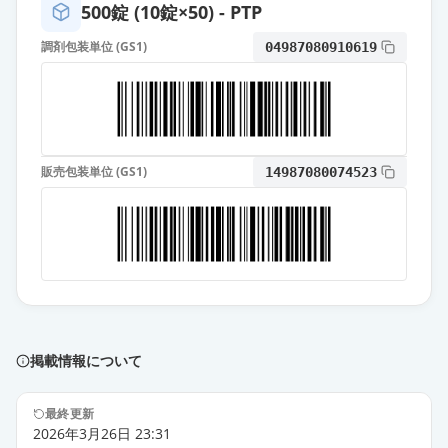
500錠 (10錠×50) - PTP
アジルバ錠10mg
調剤包装単位 (GS1)
04987080910619
通常出荷
薬価
42.20 円
アジルサルタンOD錠20mg「日新」
通常出荷
薬価
25.80 円
販売包装単位 (GS1)
14987080074523
アジルサルタン錠20mg「サワイ」
通常出荷
薬価
25.80 円
アジルサルタンOD錠20mg「明治」
通常出荷
薬価
25.80 円
アジルサルタン錠20mg「武田テ
掲載情報について
バ」
通常出荷
薬価
25.80 円
最終更新
2026年3月26日 23:31