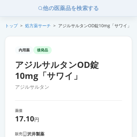
他の医薬品を検索する
トップ
>
処方薬サーチ
>
アジルサルタンOD錠10mg「サワイ」
内用薬
後発品
アジルサルタンOD錠
10mg「サワイ」
アジルサルタン
薬価
17.10
円
沢井製薬
販売