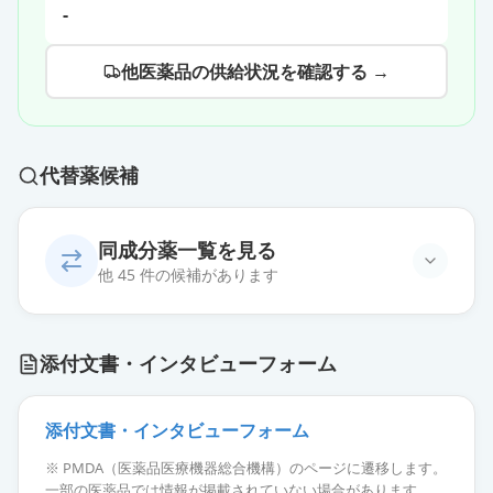
-
他医薬品の供給状況を確認する →
代替薬候補
同成分薬一覧を見る
他 45 件の候補があります
アジルサルタン錠10mg「ニプロ」
通常出荷
添付文書・インタビューフォーム
薬価
17.10 円
アジルサルタン錠10mg「TCK」
添付文書・インタビューフォーム
通常出荷
薬価
17.10 円
※ PMDA（医薬品医療機器総合機構）のページに遷移します。
一部の医薬品では情報が掲載されていない場合があります。