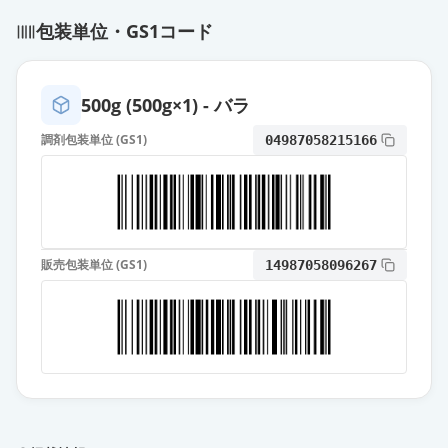
薬価
231.00 円
包装単位・GS1コード
ゾニサミドOD錠25mgTRE「サン
ド」
通常出荷
500g (500g×1) - バラ
薬価
231.00 円
調剤包装単位 (GS1)
04987058215166
ゾニサミドOD錠25mgTRE「ケミフ
ァ」
通常出荷
薬価
231.00 円
販売包装単位 (GS1)
14987058096267
ゾニサミドOD錠25mgTRE「トー
ワ」
通常出荷
薬価
231.00 円
ゾニサミドOD錠25mgTRE「日医
工」
通常出荷
薬価
231.00 円