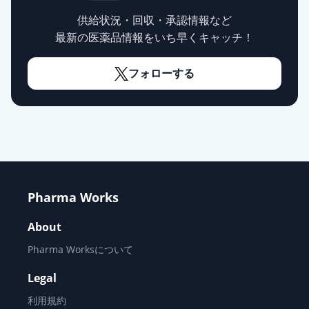
供給状況・回収・承認情報など
ゾニサミドOD錠25mgTRE「ZE」
最新の医薬品情報をいち早くキャッチ！
通常出荷
薬価
267.00 円
フォローする
ゾニサミドOD錠25mgTRE「フェル
ゼン」
通常出荷
薬価
267.00 円
ゾニサミドOD錠50mgTRE「日医
工」
通常出荷
薬価
342.70 円
Pharma Works
ゾニサミドOD錠
About
50mgTRE「SMPP」
通常出荷
薬価
Pharma Worksについて
342.70 円
Legal
ゾニサミドOD錠50mgTRE「日新」
通常出荷
利用規約
薬価
342.70 円