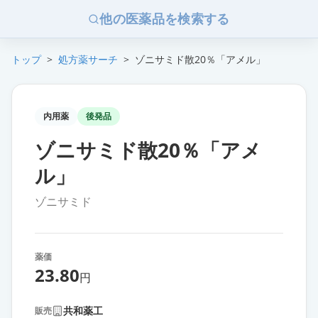
他の医薬品を検索する
トップ
>
処方薬サーチ
>
ゾニサミド散20％「アメル」
内用薬
後発品
ゾニサミド散20％「アメ
ル」
ゾニサミド
薬価
23.80
円
共和薬工
販売