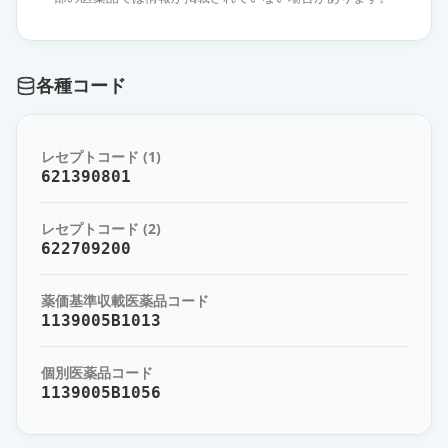
ゾニサミド錠100mg「アメル」
通常出荷
薬価
10.80 円
各種コード
エクセグラン錠100mg
通常出荷
薬価
12.60 円
レセプトコード (1)
ゾニサミドOD錠25mgTRE「日新」
621390801
通常出荷
薬価
231.00 円
レセプトコード (2)
ゾニサミドOD錠25mgTRE「KO」
622709200
通常出荷
薬価
231.00 円
薬価基準収載医薬品コード
ゾニサミドOD錠
1139005B1013
25mgTRE「SMPP」
通常出荷
薬価
231.00 円
個別医薬品コード
1139005B1056
ゾニサミドOD錠25mgTRE「アメ
ル」
通常出荷