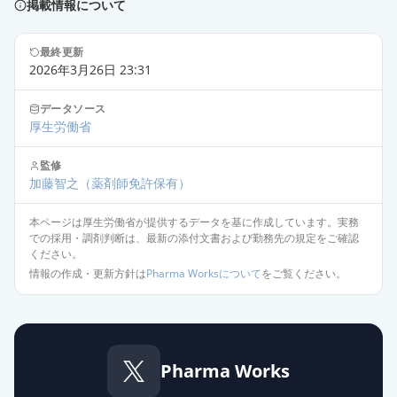
掲載情報について
ゾニサミドOD錠25mgTRE「ニプ
ロ」
通常出荷
最終更新
薬価
231.00 円
2026年3月26日 23:31
ゾニサミドOD錠
データソース
25mgTRE「DSEP」
通常出荷
厚生労働省
薬価
231.00 円
監修
加藤智之
（薬剤師免許保有）
ゾニサミドOD錠25mgTRE「ダイ
ト」
通常出荷
本ページは厚生労働省が提供するデータを基に作成しています。実務
薬価
231.00 円
での採用・調剤判断は、最新の添付文書および勤務先の規定をご確認
ください。
情報の作成・更新方針は
Pharma Worksについて
をご覧ください。
ゾニサミドOD錠25mgTRE「サワ
イ」
通常出荷
薬価
231.00 円
ゾニサミドOD錠25mgTRE「杏林」
Pharma Works
通常出荷
薬価
231.00 円