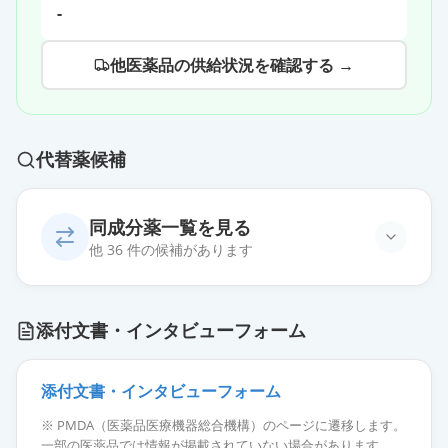
-
他医薬品の供給状況を確認する →
代替薬候補
同成分薬一覧を見る
他 36 件の候補があります
エクセグラン散20％
通常出荷
添付文書・インタビューフォーム
薬価
25.20 円
ゾニサミド錠100mgEX「KO」
添付文書・インタビューフォーム
通常出荷
薬価
10.80 円
※ PMDA（医薬品医療機器総合機構）のページに遷移します。
一部の医薬品では情報が掲載されていない場合があります。