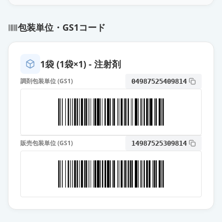
照射濃厚血小板－LR「日赤」
包装単位・GS1コード
供給停止
薬価
8060 円
濃厚血小板－LR「日赤」
1袋 (1袋×1) - 注射剤
供給停止
薬価
15968 円
調剤包装単位 (GS1)
04987525409814
照射濃厚血小板－LR「日赤」
供給停止
薬価
16119 円
濃厚血小板－LR「日赤」
供給停止
販売包装単位 (GS1)
14987525309814
薬価
40796 円
照射濃厚血小板－LR「日赤」
供給停止
薬価
41038 円
濃厚血小板－LR「日赤」
供給停止