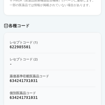
※ PMDA（医薬品医療機器総合機構）のページに遷移します。
一部の医薬品では情報が掲載されていない場合があります。
照射濃厚血小板－LR「日赤」
供給停止
薬価
81744 円
各種コード
照射洗浄血小板－LR「日赤」
供給停止
薬価
81744 円
レセプトコード (1)
照射濃厚血小板－LRBS「日赤」
622985501
通常出荷
薬価
43596 円
レセプトコード (2)
照射濃厚血小板－LRBS「日赤」
-
通常出荷
薬価
130277 円
薬価基準収載医薬品コード
照射濃厚血小板－LRBS「日赤」
6342417X1031
通常出荷
薬価
173701 円
個別医薬品コード
6342417X1031
濃厚血小板－LR「日赤」
供給停止
薬価
7984 円