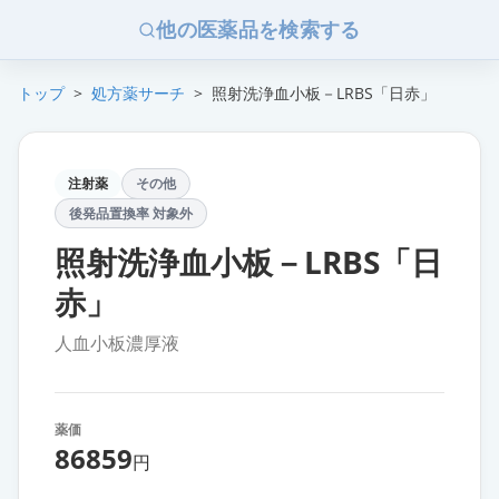
他の医薬品を検索する
トップ
>
処方薬サーチ
>
照射洗浄血小板－LRBS「日赤」
注射薬
その他
後発品置換率 対象外
照射洗浄血小板－LRBS「日
赤」
人血小板濃厚液
薬価
86859
円