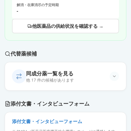
解消・在庫消尽の予定時期
-
他医薬品の供給状況を確認する →
代替薬候補
同成分薬一覧を見る
他 17 件の候補があります
照射濃厚血小板－LRBS「日赤」
通常出荷
添付文書・インタビューフォーム
薬価
86859 円
濃厚血小板－LR「日赤」
添付文書・インタビューフォーム
供給停止
薬価
81262 円