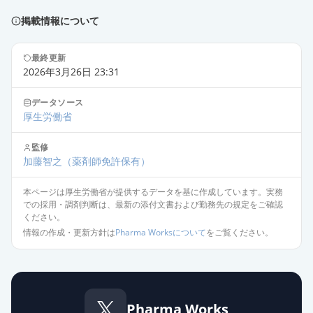
薬価
121881 円
掲載情報について
照射濃厚血小板－LR「日赤」
供給停止
薬価
122604 円
最終更新
2026年3月26日 23:31
濃厚血小板－LR「日赤」
供給停止
データソース
薬価
162510 円
厚生労働省
照射濃厚血小板－LR「日赤」
監修
供給停止
加藤智之
薬価
163471 円
（薬剤師免許保有）
本ページは厚生労働省が提供するデータを基に作成しています。実務
での採用・調剤判断は、最新の添付文書および勤務先の規定をご確認
ください。
情報の作成・更新方針は
Pharma Worksについて
をご覧ください。
Pharma Works