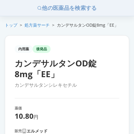
他の医薬品を検索する
トップ
>
処方薬サーチ
>
カンデサルタンOD錠8mg「EE」
内用薬
後発品
カンデサルタンOD錠
8mg「EE」
カンデサルタンシレキセチル
薬価
10.80
円
エルメッド
販売