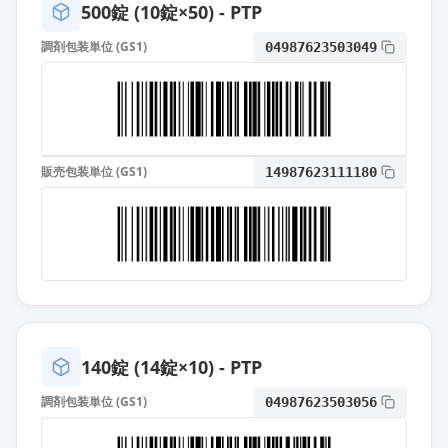
500錠 (10錠×50) - PTP
カンデサルタン錠8mg「TCK」
通常出荷
調剤包装単位 (GS1)
04987623503049
薬価
10.80 円
カンデサルタン錠8mg「KO」
通常出荷
薬価
10.80 円
販売包装単位 (GS1)
14987623111180
カンデサルタン錠8mg「DK」
通常出荷
薬価
10.80 円
カンデサルタンOD錠8mg「サワ
イ」
通常出荷
薬価
10.80 円
カンデサルタン錠8mg「EE」
140錠 (14錠×10) - PTP
通常出荷
薬価
10.80 円
調剤包装単位 (GS1)
04987623503056
カンデサルタン錠8mg「明治」
通常出荷