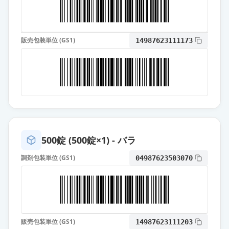
薬価
10.80 円
カンデサルタン錠8mg「三和」
通常出荷
販売包装単位 (GS1)
14987623111173
薬価
10.80 円
カンデサルタン錠8mg「日医工」
通常出荷
薬価
10.80 円
カンデサルタン錠8mg「日新」
通常出荷
薬価
10.80 円
500錠 (500錠×1) - バラ
カンデサルタン錠8mg「ファイザ
調剤包装単位 (GS1)
04987623503070
ー」
通常出荷
薬価
10.80 円
カンデサルタン錠8mg「JG」
通常出荷
薬価
10.80 円
販売包装単位 (GS1)
14987623111203