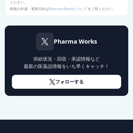
ください。
カンデサルタン錠8mg「トーワ」
情報の作成・更新方針は
Pharma Worksについて
をご覧ください。
限定出荷
薬価
10.80 円
カンデサルタン錠8mg「サンド」
限定出荷
薬価
10.80 円
Pharma Works
カンデサルタン錠8mg「杏林」
供給停止
供給状況・回収・承認情報など
薬価
10.80 円
最新の医薬品情報をいち早くキャッチ！
カンデサルタンOD錠8mg「トー
フォローする
ワ」
供給停止
薬価
10.80 円
カンデサルタン錠2mg「DSEP」
通常出荷
薬価
10.80 円
カンデサルタン錠2mg「ケミファ」
通常出荷