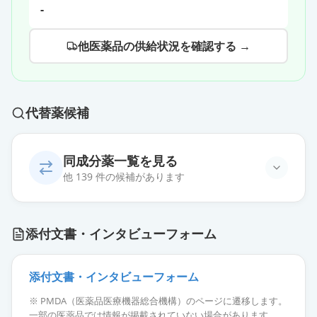
-
他医薬品の供給状況を確認する →
代替薬候補
同成分薬一覧を見る
他 139 件の候補があります
カンデサルタン錠8mg「ニプロ」
通常出荷
添付文書・インタビューフォーム
薬価
10.80 円
カンデサルタン錠8mg「FFP」
添付文書・インタビューフォーム
通常出荷
薬価
10.80 円
※ PMDA（医薬品医療機器総合機構）のページに遷移します。
一部の医薬品では情報が掲載されていない場合があります。