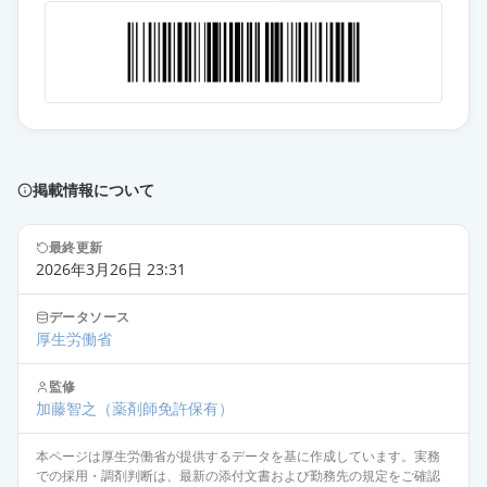
カンデサルタン錠8mg「YD」
通常出荷
薬価
10.80 円
カンデサルタン錠8mg「BMD」
通常出荷
薬価
10.80 円
カンデサルタンOD錠8mg「明治」
掲載情報について
通常出荷
薬価
10.80 円
最終更新
カンデサルタン錠8mg「ケミファ」
2026年3月26日 23:31
通常出荷
薬価
25.60 円
データソース
厚生労働省
カンデサルタン錠8mg「あすか」
通常出荷
薬価
25.60 円
監修
加藤智之
（薬剤師免許保有）
ブロプレス錠8
通常出荷
本ページは厚生労働省が提供するデータを基に作成しています。実務
薬価
27.00 円
での採用・調剤判断は、最新の添付文書および勤務先の規定をご確認