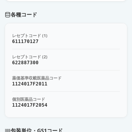
薬価
6.10 円
各種コード
ホリゾン錠2mg
通常出荷
薬価
6.40 円
レセプトコード (1)
2mgセルシン錠
611170127
通常出荷
薬価
6.40 円
レセプトコード (2)
ジアゼパム錠2mg「タイホウ」
622887300
供給停止
薬価
6.10 円
薬価基準収載医薬品コード
ジアゼパム錠10mg「ツルハラ」
1124017F2011
通常出荷
薬価
6.10 円
個別医薬品コード
1124017F2054
ジアゼパム錠5mg「アメル」
通常出荷
薬価
6.20 円
ジアゼパム錠5mg「ツルハラ」
包装単位・GS1コード
通常出荷