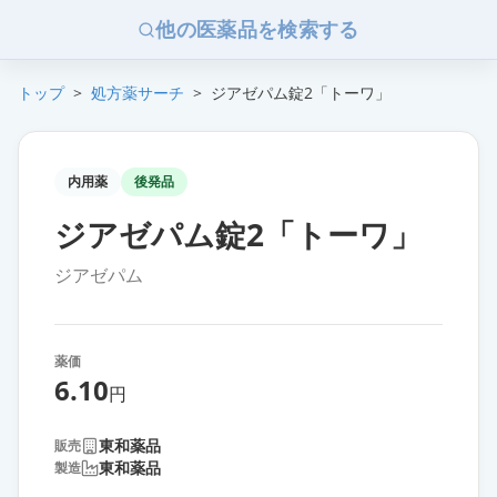
他の医薬品を検索する
トップ
>
処方薬サーチ
>
ジアゼパム錠2「トーワ」
内用薬
後発品
ジアゼパム錠2「トーワ」
ジアゼパム
薬価
6.10
円
東和薬品
販売
東和薬品
製造