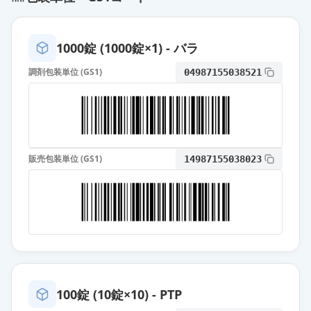
薬価
6.20 円
ジアゼパム錠5「トーワ」
1000錠 (1000錠×1) - バラ
通常出荷
薬価
6.20 円
調剤包装単位 (GS1)
04987155038521
セルシン散1％
通常出荷
薬価
9.40 円
5mgセルシン錠
通常出荷
販売包装単位 (GS1)
14987155038023
薬価
10.00 円
ホリゾン錠5mg
通常出荷
薬価
10.00 円
ホリゾン散1％
通常出荷
薬価
10.60 円
100錠 (10錠×10) - PTP
10mgセルシン錠