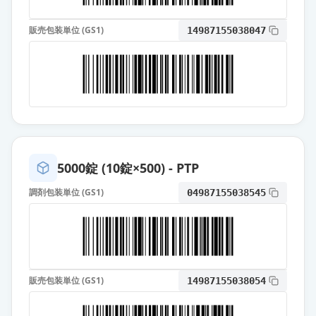
ホリゾン注射液10mg
通常出荷
薬価
118 円
販売包装単位 (GS1)
14987155038047
ジアゼパム注射液5mg「NIG」
通常出荷
薬価
120 円
スピジア点鼻液5mg
通常出荷
薬価
8336.50 円
スピジア点鼻液7.5mg
5000錠 (10錠×500) - PTP
通常出荷
薬価
9337.60 円
調剤包装単位 (GS1)
04987155038545
スピジア点鼻液10mg
通常出荷
薬価
10120.00 円
販売包装単位 (GS1)
14987155038054