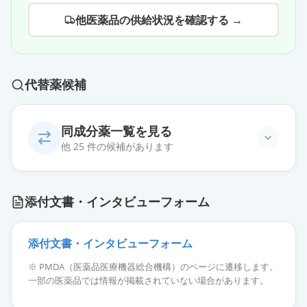
他医薬品の供給状況を確認する →
代替薬候補
同成分薬一覧を見る
他 25 件の候補があります
ジアゼパム錠2mg「アメル」
通常出荷
添付文書・インタビューフォーム
薬価
6.10 円
ジアゼパム錠2mg「ツルハラ」
添付文書・インタビューフォーム
通常出荷
薬価
6.10 円
※ PMDA（医薬品医療機器総合機構）のページに遷移します。
一部の医薬品では情報が掲載されていない場合があります。
ジアゼパム錠2「サワイ」
通常出荷