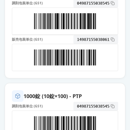
通常出荷
調剤包装単位 (GS1)
04987155038545
薬価
10.80 円
ジアゼパム錠5mg「タイホウ」
供給停止
薬価
6.20 円
販売包装単位 (GS1)
14987155038061
ダイアップ坐剤4
通常出荷
薬価
44.60 円
ダイアップ坐剤6
通常出荷
薬価
50.30 円
ダイアップ坐剤10
通常出荷
薬価
57.10 円
1000錠 (10錠×100) - PTP
調剤包装単位 (GS1)
04987155038545
ジアゼパム注射液10mg「NIG」
通常出荷
薬価
118 円