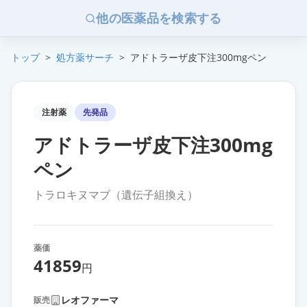
他の医薬品を検索する
トップ
>
処方薬サーチ
>
アドトラーザ皮下注300mgペン
注射薬
先発品
アドトラーザ皮下注300mg
ペン
トラロキヌマブ（遺伝子組換え）
薬価
41859
円
レオファーマ
販売