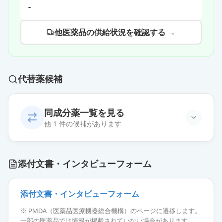
-
他医薬品の供給状況を確認する →
代替薬候補
同成分薬一覧を見る
他 1 件の候補があります
アドトラーザ皮下注150mgシリンジ
通常出荷
添付文書・インタビューフォーム
薬価
24182 円
添付文書・インタビューフォーム
※ PMDA（医薬品医療機器総合機構）のページに遷移します。
一部の医薬品では情報が掲載されていない場合があります。