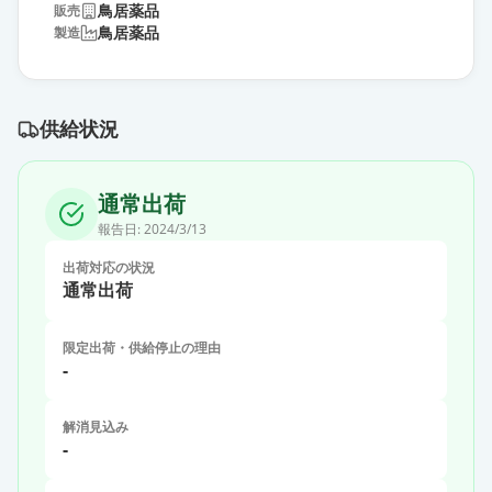
鳥居薬品
販売
鳥居薬品
製造
供給状況
通常出荷
報告日:
2024/3/13
出荷対応の状況
通常出荷
限定出荷・供給停止の理由
-
解消見込み
-