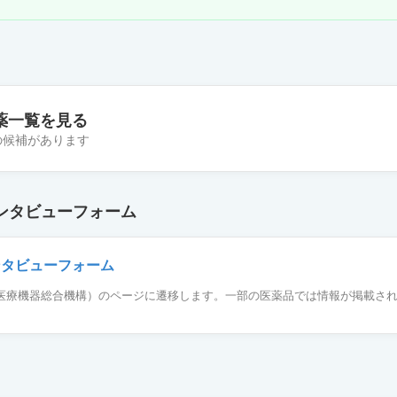
薬一覧を見る
件の候補があります
ン錠250mg「クニヒロ」
ンタビューフォーム
ン錠250mg「イワキ」
ンタビューフォーム
薬品医療機器総合機構）のページに遷移します。一部の医薬品では情報が掲載さ
ン錠250mg「杏林」