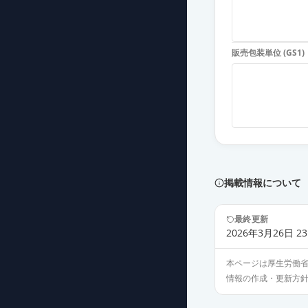
レボフロキサシ
薬価
31.30 円
販売包装単位 (GS1)
レボフロキサシ
薬価
31.30 円
クラビット錠25
薬価
59.80 円
レボフロキサシ
薬価
76.70 円
掲載情報について
レボフロキサシ
最終更新
薬価
90.40 円
2026年3月26日 23
本ページは厚生労働
レボフロキサシ
情報の作成・更新方
薬価
31.30 円