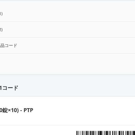
錠250mg「TCK」
)
ン錠250mg「タカタ」
)
薬品コード
錠250mg「ZE」
ド
ンOD錠250mg「トーワ」
1コード
錠250mg「CH」
0錠×10) - PTP
錠250mg「DSEP」