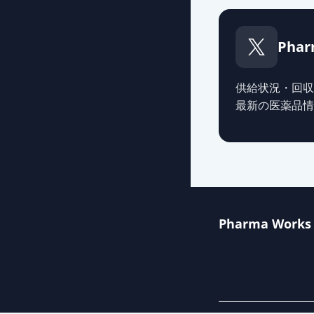
レボフロキサシン
薬価
26.20 円
Phar
クラビット細粒
薬価
32.50 円
供給状況・回収
最新の医薬品情
レボフロキサシ
薬価
36.70 円
レボフロキサシ
薬価
36.70 円
Pharma Works
レボフロキサシ
薬価
36.70 円
レボフロキサシ
薬価
36.70 円