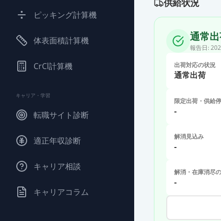
供給状況
ピッキング計算機
通常出
体表面積計算機
報告日:
202
CrCl計算機
出荷対応の状況
通常出荷
キャリア・学習
限定出荷・供給
-
転職サイト診断
解消見込み
適正年収診断
-
キャリア相談
解消・在庫消尽
-
キャリアコラム