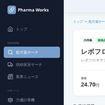
Pharma Works
トップ
>
処方薬サー
トップ
内用薬
後発
医薬品情報
レボフ
処方薬サーチ
レボフロキサ
供給状況サーチ
業界ニュース
薬価
24.70
円
計算ツール
力価計算機