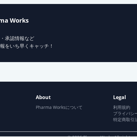
細粒10％「DSEP」
ma Works
10％
・承認情報など
報をいち早くキャッチ！
ン錠500mg「ニプロ」
ン錠500mg「テバ」
About
Legal
ン錠500mg「クニヒロ」
Pharma Worksについて
利用規約
プライバシ
特定商取引
ン錠500mg「明治」