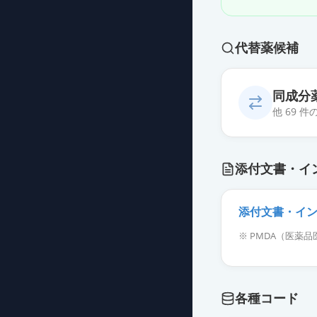
代替薬候補
同成分
他 69 
レボフロキサシ
添付文書・イ
薬価
24.70 円
レボフロキサシ
添付文書・イ
薬価
24.70 円
※ PMDA（医
レボフロキサシ
薬価
24.70 円
各種コード