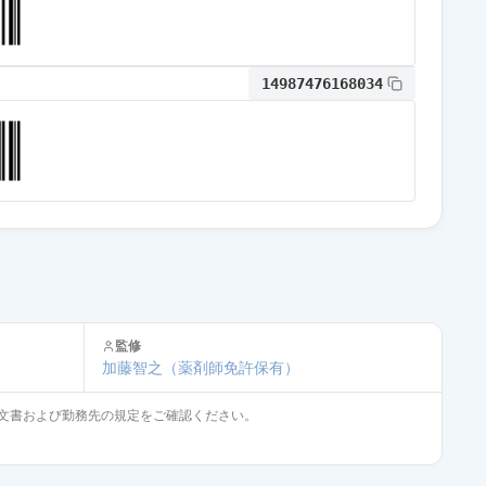
通常出荷
14987476168034
通常出荷
通常出荷
通常出荷
監修
通常出荷
加藤智之
（薬剤師免許保有）
文書および勤務先の規定をご確認ください。
供給停止