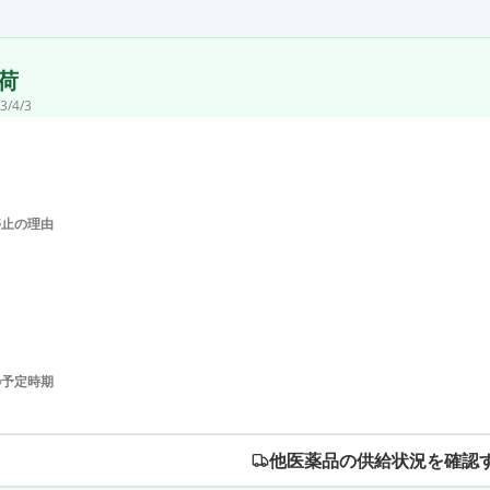
荷
3/4/3
停止の理由
の予定時期
他医薬品の供給状況を確認す