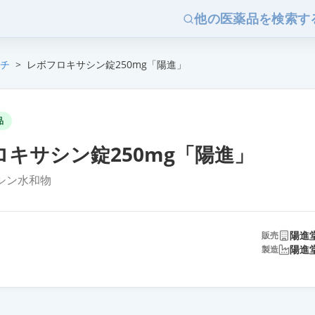
他の医薬品を検索す
チ
>
レボフロキサシン錠250mg「陽進」
品
ロキサシン錠250mg「陽進」
シン水和物
陽進
販売
陽進
製造