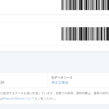
ン錠250mg「トーワ」
ン錠250mg「サワイ」
0mg
ン錠250mg「ケミファ」
ン内用液250mg「トーワ」
データソース
:31
厚生労働省
省が提供するデータを基に作成しています。実務での採用・調剤判断は、最新の添付
ン粒状錠250mg「モチダ」
針は
Pharma Worksについて
をご覧ください。