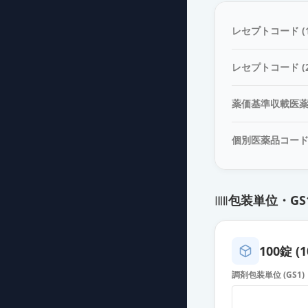
レボフロキサシン
薬価
24.70 円
レセプトコード (1
レボフロキサシ
レセプトコード (2
薬価
24.70 円
薬価基準収載医
レボフロキサシン
薬価
31.30 円
個別医薬品コー
レボフロキサシ
薬価
31.30 円
包装単位・GS
レボフロキサシン
薬価
31.30 円
100錠 (1
レボフロキサシン
調剤包装単位 (GS1)
薬価
31.30 円