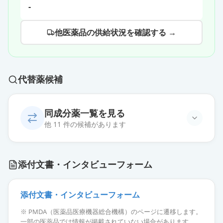
-
他医薬品の供給状況を確認する →
代替薬候補
同成分薬一覧を見る
他 11 件の候補があります
プラスグレル錠3.75mg「トーワ」
通常出荷
添付文書・インタビューフォーム
薬価
118.20 円
エフィエント錠3.75mg
添付文書・インタビューフォーム
通常出荷
薬価
237.00 円
※ PMDA（医薬品医療機器総合機構）のページに遷移します。
一部の医薬品では情報が掲載されていない場合があります。