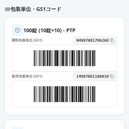
プラスグレルOD錠20mg「DSEP」
包装単位・GS1コード
通常出荷
薬価
471.20 円
エフィエントOD錠20mg
100錠 (10錠×10) - PTP
通常出荷
薬価
949.60 円
調剤包装単位 (GS1)
04987081786268
エフィエント錠2.5mg
限定出荷
薬価
169.90 円
販売包装単位 (GS1)
14987081186010