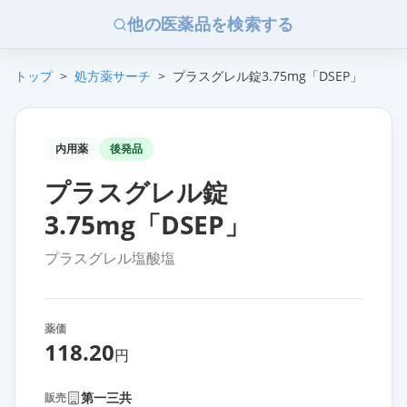
他の医薬品を検索する
トップ
>
処方薬サーチ
>
プラスグレル錠3.75mg「DSEP」
内用薬
後発品
プラスグレル錠
3.75mg「DSEP」
プラスグレル塩酸塩
薬価
118.20
円
第一三共
販売