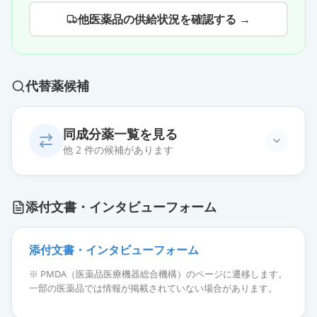
他医薬品の供給状況を確認する →
代替薬候補
同成分薬一覧を見る
他 2 件の候補があります
パリンジック皮下注10mg
通常出荷
添付文書・インタビューフォーム
薬価
64155 円
パリンジック皮下注20mg
添付文書・インタビューフォーム
通常出荷
薬価
65468 円
※ PMDA（医薬品医療機器総合機構）のページに遷移します。
一部の医薬品では情報が掲載されていない場合があります。