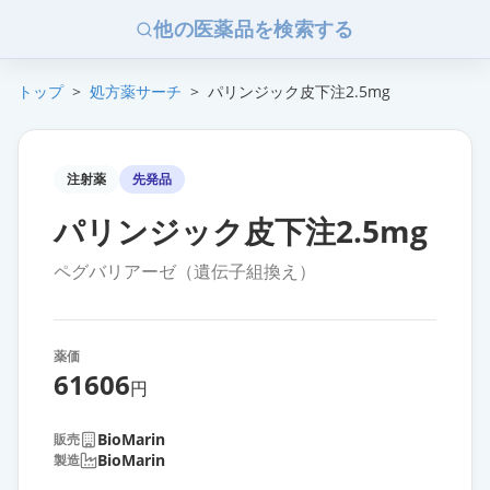
他の医薬品を検索する
トップ
>
処方薬サーチ
>
パリンジック皮下注2.5mg
注射薬
先発品
パリンジック皮下注2.5mg
ペグバリアーゼ（遺伝子組換え）
薬価
61606
円
BioMarin
販売
BioMarin
製造