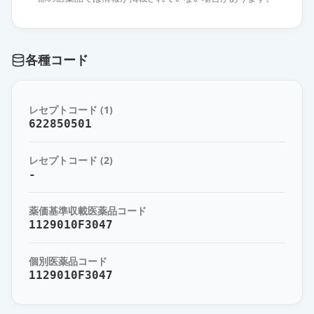
エスゾピクロン錠3mg「ニプロ」
通常出荷
薬価
12.20 円
各種コード
エスゾピクロン錠3mg「ケミファ」
通常出荷
薬価
12.20 円
レセプトコード (1)
エスゾピクロン錠3mg「TCK」
622850501
通常出荷
薬価
12.20 円
レセプトコード (2)
エスゾピクロン錠3mg「日医工」
-
通常出荷
薬価
12.20 円
薬価基準収載医薬品コード
エスゾピクロン錠3mg「アメル」
1129010F3047
通常出荷
薬価
16.70 円
個別医薬品コード
1129010F3047
エスゾピクロン錠3mg「YD」
通常出荷
薬価
16.70 円