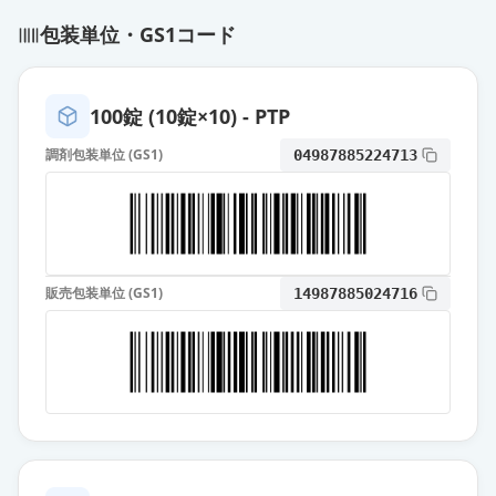
エスゾピクロン錠3mg「日新」
包装単位・GS1コード
通常出荷
薬価
16.70 円
エスゾピクロン錠3mg「明治」
100錠 (10錠×10) - PTP
通常出荷
薬価
16.70 円
調剤包装単位 (GS1)
04987885224713
エスゾピクロン錠3mg「トーワ」
通常出荷
薬価
16.70 円
エスゾピクロン錠3mg「NPI」
通常出荷
販売包装単位 (GS1)
14987885024716
薬価
17.40 円
エスゾピクロン錠3mg「杏林」
通常出荷
薬価
17.90 円
ルネスタ錠3mg
通常出荷
薬価
45.60 円