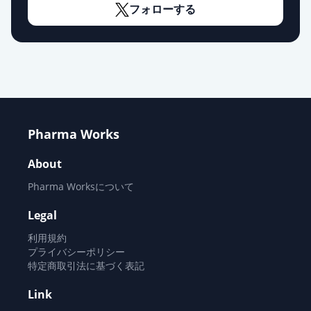
フォローする
エスゾピクロン錠1mg「NPI」
通常出荷
薬価
8.70 円
エスゾピクロン錠1mg「KMP」
通常出荷
薬価
9.10 円
Pharma Works
エスゾピクロン錠2mg「トーワ」
通常出荷
薬価
10.80 円
About
Pharma Worksについて
エスゾピクロン錠2mg「アメル」
通常出荷
薬価
10.80 円
Legal
利用規約
エスゾピクロン錠2mg「杏林」
プライバシーポリシー
通常出荷
薬価
10.80 円
特定商取引法に基づく表記
Link
エスゾピクロン錠2mg「TCK」
通常出荷