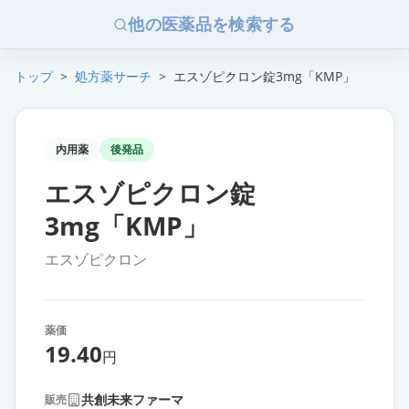
他の医薬品を検索する
トップ
>
処方薬サーチ
>
エスゾピクロン錠3mg「KMP」
内用薬
後発品
エスゾピクロン錠
3mg「KMP」
エスゾピクロン
薬価
19.40
円
共創未来ファーマ
販売