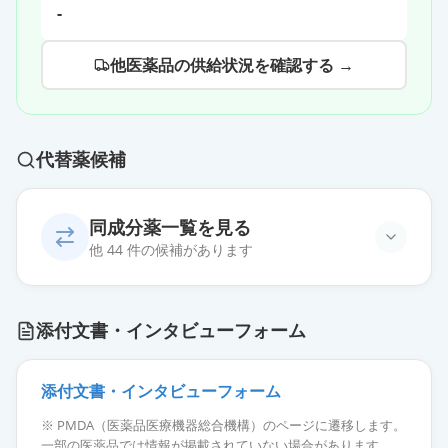
-
他医薬品の供給状況を確認する →
代替薬候補
同成分薬一覧を見る
他 44 件の候補があります
エスゾピクロン錠3mg「サワイ」
通常出荷
添付文書・インタビューフォーム
薬価
12.20 円
エスゾピクロン錠3mg「DSEP」
添付文書・インタビューフォーム
通常出荷
薬価
12.20 円
※ PMDA（医薬品医療機器総合機構）のページに遷移します。
一部の医薬品では情報が掲載されていない場合があります。