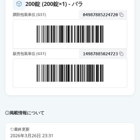
200錠 (200錠×1) - バラ
エスゾピクロン錠1mg「TCK」
通常出荷
調剤包装単位 (GS1)
04987885224720
薬価
6.70 円
エスゾピクロン錠1mg「サワイ」
通常出荷
薬価
6.70 円
販売包装単位 (GS1)
14987885024723
エスゾピクロン錠1mg「杏林」
通常出荷
薬価
6.70 円
エスゾピクロン錠1mg「アメル」
通常出荷
薬価
6.70 円
エスゾピクロン錠1mg「ケミファ」
通常出荷
薬価
6.70 円
掲載情報について
エスゾピクロン錠1mg「DSEP」
最終更新
通常出荷
2026年3月26日 23:31
薬価
6.70 円