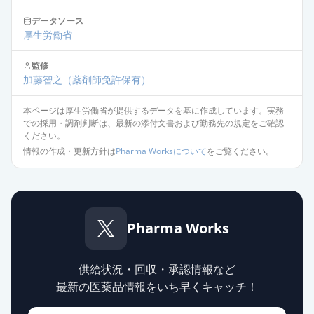
データソース
エスゾピクロン錠1mg「日医工」
厚生労働省
通常出荷
薬価
6.70 円
監修
加藤智之
（薬剤師免許保有）
エスゾピクロン錠1mg「日新」
通常出荷
薬価
6.70 円
本ページは厚生労働省が提供するデータを基に作成しています。実務
での採用・調剤判断は、最新の添付文書および勤務先の規定をご確認
エスゾピクロン錠1mg「ニプロ」
ください。
通常出荷
薬価
6.70 円
情報の作成・更新方針は
Pharma Worksについて
をご覧ください。
エスゾピクロン錠1mg「トーワ」
通常出荷
薬価
6.70 円
Pharma Works
エスゾピクロン錠1mg「明治」
通常出荷
薬価
8.30 円
供給状況・回収・承認情報など
最新の医薬品情報をいち早くキャッチ！
エスゾピクロン錠1mg「YD」
通常出荷
薬価
8.30 円